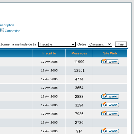
Inscription
Connexion
tionner la méthode de tri :
Ordre
Inscrit le
Messages
Site Web
11999
17 Avr 2005
12951
17 Avr 2005
4774
17 Avr 2005
3654
17 Avr 2005
2888
17 Avr 2005
3294
17 Avr 2005
7935
17 Avr 2005
2726
17 Avr 2005
914
17 Avr 2005