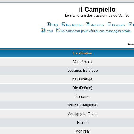
il Campiello
Le site forum des passionnés de Venise
FAQ
Recherche
Membres
Groupes
Profil
Se connecter pour vérifier ses messages privés
Sélec
Localisation
Vendômois
Lessines-Belgique
pays d'Auge
Die (Drôme)
Lorraine
Tournai (Belgique)
Montigny-le-Tilleul
Breizh
Montréal