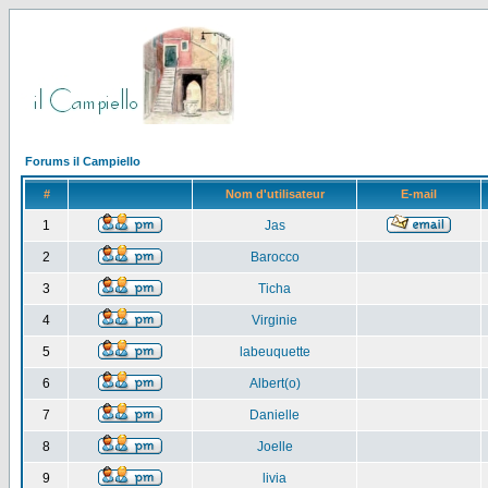
Forums il Campiello
#
Nom d'utilisateur
E-mail
1
Jas
2
Barocco
3
Ticha
4
Virginie
5
labeuquette
6
Albert(o)
7
Danielle
8
Joelle
9
livia