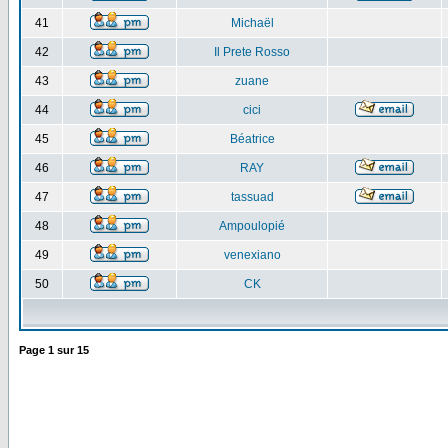
41
Michaël
42
Il Prete Rosso
43
zuane
44
cici
45
Béatrice
46
RAY
47
tassuad
48
Ampoulopié
49
venexiano
50
CK
Page
1
sur
15