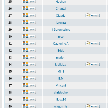
25
Huchon
26
Chantal
27
Claude
28
lorenza
29
Il Serenissimo
30
nico
31
Catherine A
32
Edda
33
marion
34
Melibiza
35
Mimi
36
B.M
37
Vincent
38
christophe
39
liloux16
40
wagon lits