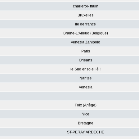
charleroi- thuin
Bruxelles
Ile de france
Braine-L'Alleud (Belgique)
Venezia Zanipolo
Paris
Orléans
le Sud ensoleillé !
Nantes
Venezia
Foix (Ariège)
Nice
Bretagne
ST-PERAY ARDECHE