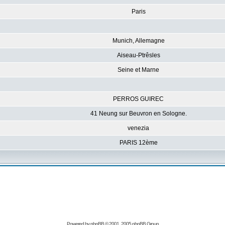
Paris
Munich, Allemagne
Aiseau-Ptrêsles
Seine et Marne
PERROS GUIREC
41 Neung sur Beuvron en Sologne.
venezia
PARIS 12ème
Powered by
phpBB
© 2001, 2005 phpBB Group