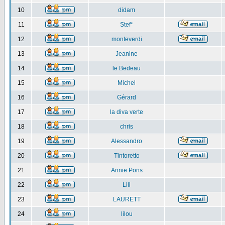
10
didam
11
Stef*
12
monteverdi
13
Jeanine
14
le Bedeau
15
Michel
16
Gérard
17
la diva verte
18
chris
19
Alessandro
20
Tintoretto
21
Annie Pons
22
Lili
23
LAURETT
24
lilou