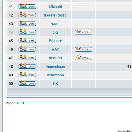
41
Michaël
42
Il Prete Rosso
43
zuane
44
cici
45
Béatrice
46
RAY
47
tassuad
48
Ampoulopié
41
49
venexiano
50
CK
Page
1
sur
15
Powered by