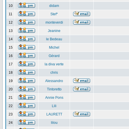
10
didam
11
Stef*
12
monteverdi
13
Jeanine
14
le Bedeau
15
Michel
16
Gérard
17
la diva verte
18
chris
19
Alessandro
20
Tintoretto
21
Annie Pons
22
Lili
23
LAURETT
24
lilou