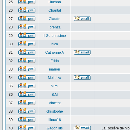
25
Huchon
26
Chantal
27
Claude
28
lorenza
29
Il Serenissimo
30
nico
31
Catherine A
32
Edda
33
marion
34
Melibiza
35
Mimi
36
B.M
37
Vincent
38
christophe
39
liloux16
40
wagon lits
La Rosière de Mo