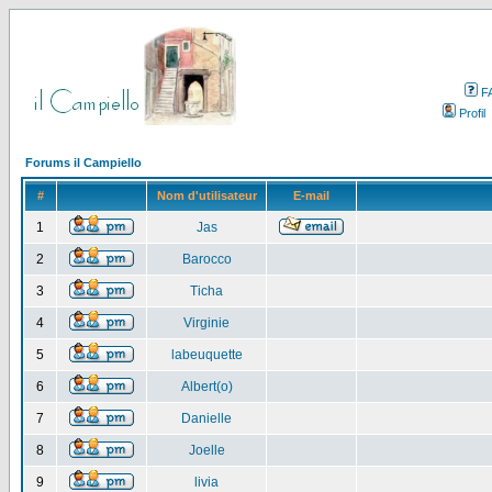
F
Profil
Forums il Campiello
#
Nom d'utilisateur
E-mail
1
Jas
2
Barocco
3
Ticha
4
Virginie
5
labeuquette
6
Albert(o)
7
Danielle
8
Joelle
9
livia