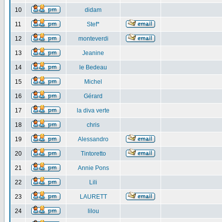
10
didam
11
Stef*
12
monteverdi
13
Jeanine
14
le Bedeau
15
Michel
16
Gérard
17
la diva verte
18
chris
19
Alessandro
20
Tintoretto
21
Annie Pons
22
Lili
23
LAURETT
24
lilou