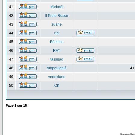
41
Michaël
42
Il Prete Rosso
43
zuane
44
cici
45
Béatrice
46
RAY
47
tassuad
48
Ampoulopié
41
49
venexiano
50
CK
Page
1
sur
15
Powered by