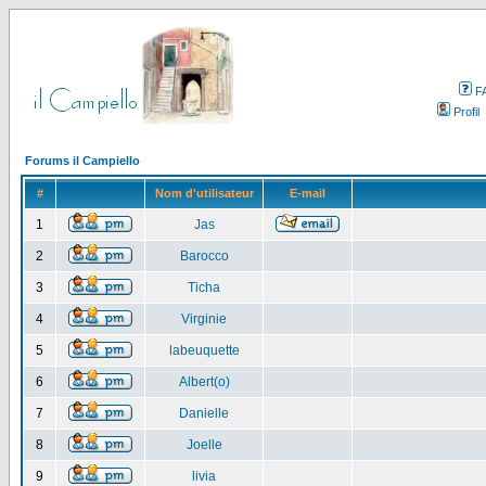
F
Profil
Forums il Campiello
#
Nom d'utilisateur
E-mail
1
Jas
2
Barocco
3
Ticha
4
Virginie
5
labeuquette
6
Albert(o)
7
Danielle
8
Joelle
9
livia