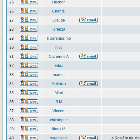
25
Huchon
26
Chantal
27
Claude
28
lorenza
29
Il Serenissimo
30
nico
31
Catherine A
32
Edda
33
marion
34
Melibiza
35
Mimi
36
B.M
37
Vincent
38
christophe
39
liloux16
40
wagon lits
La Rosière de Mo