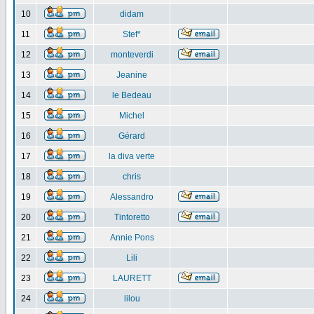
10
didam
11
Stef*
12
monteverdi
13
Jeanine
14
le Bedeau
15
Michel
16
Gérard
17
la diva verte
18
chris
19
Alessandro
20
Tintoretto
21
Annie Pons
22
Lili
23
LAURETT
24
lilou