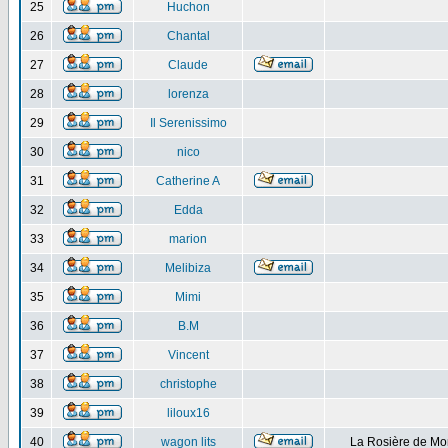
25
Huchon
26
Chantal
27
Claude
28
lorenza
29
Il Serenissimo
30
nico
31
Catherine A
32
Edda
33
marion
34
Melibiza
35
Mimi
36
B.M
37
Vincent
38
christophe
39
liloux16
40
wagon lits
La Rosière de Mo