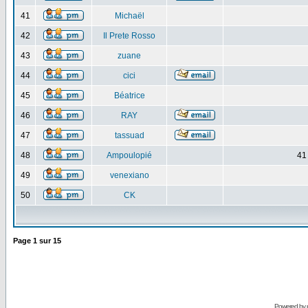
41
Michaël
42
Il Prete Rosso
43
zuane
44
cici
45
Béatrice
46
RAY
47
tassuad
48
Ampoulopié
41
49
venexiano
50
CK
Page
1
sur
15
Powered by