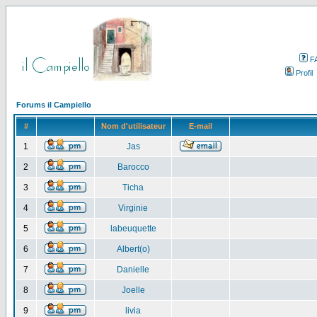
F
Profil
Forums il Campiello
#
Nom d'utilisateur
E-mail
1
Jas
2
Barocco
3
Ticha
4
Virginie
5
labeuquette
6
Albert(o)
7
Danielle
8
Joelle
9
livia