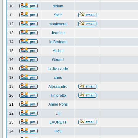
10
didam
11
Stef*
12
monteverdi
13
Jeanine
14
le Bedeau
15
Michel
16
Gérard
17
la diva verte
18
chris
19
Alessandro
20
Tintoretto
21
Annie Pons
22
Lili
23
LAURETT
24
lilou