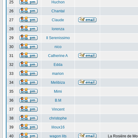
25
Huchon
26
Chantal
27
Claude
28
lorenza
29
Il Serenissimo
30
nico
31
Catherine A
32
Edda
33
marion
34
Melibiza
35
Mimi
36
B.M
37
Vincent
38
christophe
39
liloux16
40
wagon lits
La Rosière de Mo