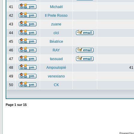
41
Michaël
42
Il Prete Rosso
43
zuane
44
cici
45
Béatrice
46
RAY
47
tassuad
48
Ampoulopié
41
49
venexiano
50
CK
Page
1
sur
15
Powered by