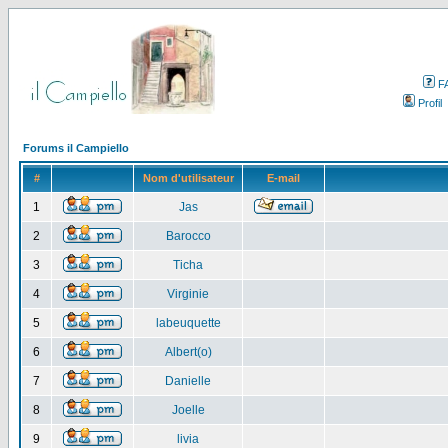
F
Profil
Forums il Campiello
#
Nom d'utilisateur
E-mail
1
Jas
2
Barocco
3
Ticha
4
Virginie
5
labeuquette
6
Albert(o)
7
Danielle
8
Joelle
9
livia