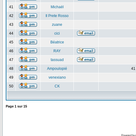
41
Michaël
42
Il Prete Rosso
43
zuane
44
cici
45
Béatrice
46
RAY
47
tassuad
48
Ampoulopié
41
49
venexiano
50
CK
Page
1
sur
15
Powered by