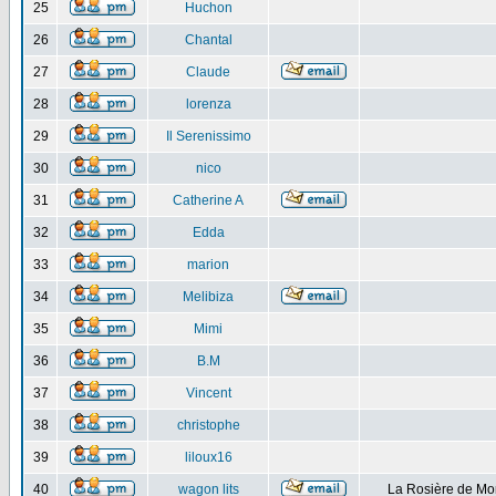
25
Huchon
26
Chantal
27
Claude
28
lorenza
29
Il Serenissimo
30
nico
31
Catherine A
32
Edda
33
marion
34
Melibiza
35
Mimi
36
B.M
37
Vincent
38
christophe
39
liloux16
40
wagon lits
La Rosière de Mo