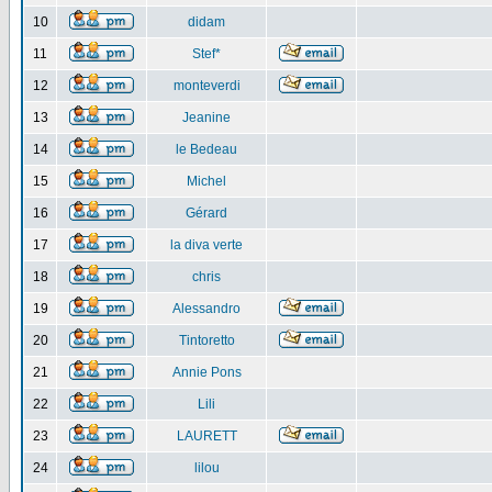
10
didam
11
Stef*
12
monteverdi
13
Jeanine
14
le Bedeau
15
Michel
16
Gérard
17
la diva verte
18
chris
19
Alessandro
20
Tintoretto
21
Annie Pons
22
Lili
23
LAURETT
24
lilou