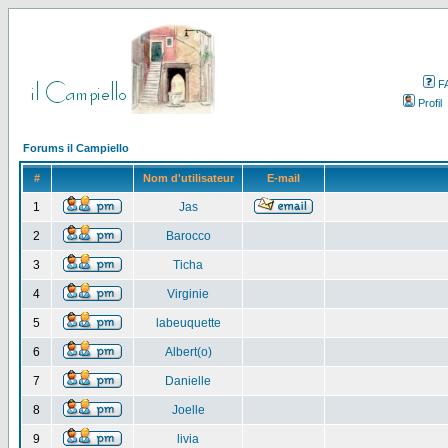
F
Profil
Forums il Campiello
#
Nom d'utilisateur
E-mail
1
Jas
2
Barocco
3
Ticha
4
Virginie
5
labeuquette
6
Albert(o)
7
Danielle
8
Joelle
9
livia