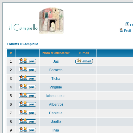
F
Profil
Forums il Campiello
#
Nom d'utilisateur
E-mail
1
Jas
2
Barocco
3
Ticha
4
Virginie
5
labeuquette
6
Albert(o)
7
Danielle
8
Joelle
9
livia