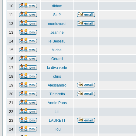
10
didam
11
Stef*
12
monteverdi
13
Jeanine
14
le Bedeau
15
Michel
16
Gérard
17
la diva verte
18
chris
19
Alessandro
20
Tintoretto
21
Annie Pons
22
Lili
23
LAURETT
24
lilou