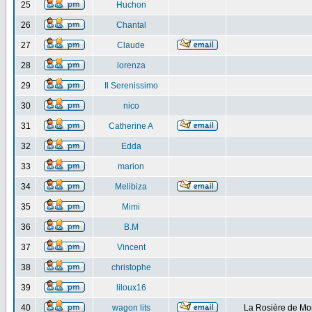
25
Huchon
26
Chantal
27
Claude
28
lorenza
29
Il Serenissimo
30
nico
31
Catherine A
32
Edda
33
marion
34
Melibiza
35
Mimi
36
B.M
37
Vincent
38
christophe
39
liloux16
40
wagon lits
La Rosière de Mo