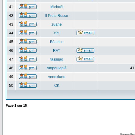
41
Michaël
42
Il Prete Rosso
43
zuane
44
cici
45
Béatrice
46
RAY
47
tassuad
48
Ampoulopié
41
49
venexiano
50
CK
Page
1
sur
15
Powered by