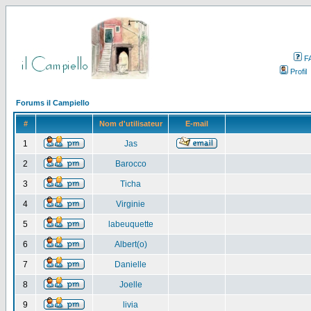
F
Profil
Forums il Campiello
#
Nom d'utilisateur
E-mail
1
Jas
2
Barocco
3
Ticha
4
Virginie
5
labeuquette
6
Albert(o)
7
Danielle
8
Joelle
9
livia