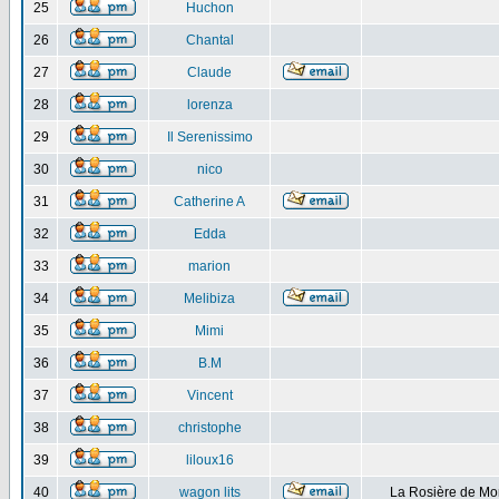
25
Huchon
26
Chantal
27
Claude
28
lorenza
29
Il Serenissimo
30
nico
31
Catherine A
32
Edda
33
marion
34
Melibiza
35
Mimi
36
B.M
37
Vincent
38
christophe
39
liloux16
40
wagon lits
La Rosière de Mo