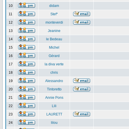
10
didam
11
Stef*
12
monteverdi
13
Jeanine
14
le Bedeau
15
Michel
16
Gérard
17
la diva verte
18
chris
19
Alessandro
20
Tintoretto
21
Annie Pons
22
Lili
23
LAURETT
24
lilou