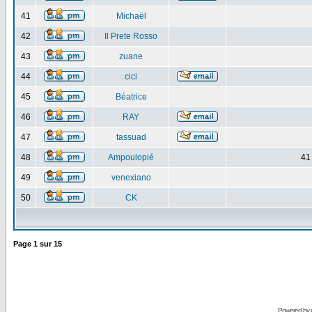
41
Michaël
42
Il Prete Rosso
43
zuane
44
cici
45
Béatrice
46
RAY
47
tassuad
48
Ampoulopié
41
49
venexiano
50
CK
Page
1
sur
15
Powered by