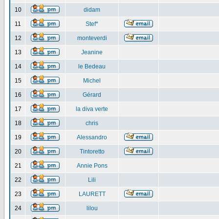
10
didam
11
Stef*
12
monteverdi
13
Jeanine
14
le Bedeau
15
Michel
16
Gérard
17
la diva verte
18
chris
19
Alessandro
20
Tintoretto
21
Annie Pons
22
Lili
23
LAURETT
24
lilou