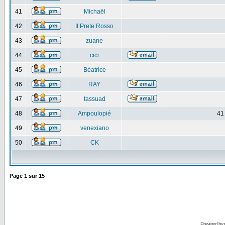
41
Michaël
42
Il Prete Rosso
43
zuane
44
cici
45
Béatrice
46
RAY
47
tassuad
48
Ampoulopié
41
49
venexiano
50
CK
Page
1
sur
15
Powered by