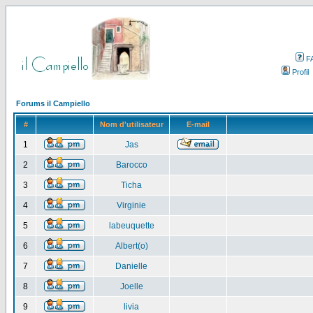
F
Profil
Forums il Campiello
#
Nom d'utilisateur
E-mail
1
Jas
2
Barocco
3
Ticha
4
Virginie
5
labeuquette
6
Albert(o)
7
Danielle
8
Joelle
9
livia