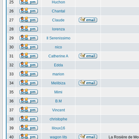
25
Huchon
26
Chantal
27
Claude
28
lorenza
29
Il Serenissimo
30
nico
31
Catherine A
32
Edda
33
marion
34
Melibiza
35
Mimi
36
B.M
37
Vincent
38
christophe
39
liloux16
40
wagon lits
La Rosière de Mo