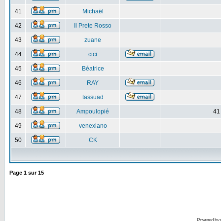
41
Michaël
42
Il Prete Rosso
43
zuane
44
cici
45
Béatrice
46
RAY
47
tassuad
48
Ampoulopié
41
49
venexiano
50
CK
Page
1
sur
15
Powered by