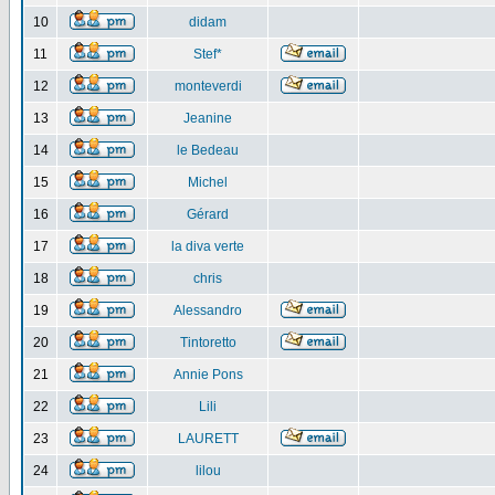
10
didam
11
Stef*
12
monteverdi
13
Jeanine
14
le Bedeau
15
Michel
16
Gérard
17
la diva verte
18
chris
19
Alessandro
20
Tintoretto
21
Annie Pons
22
Lili
23
LAURETT
24
lilou