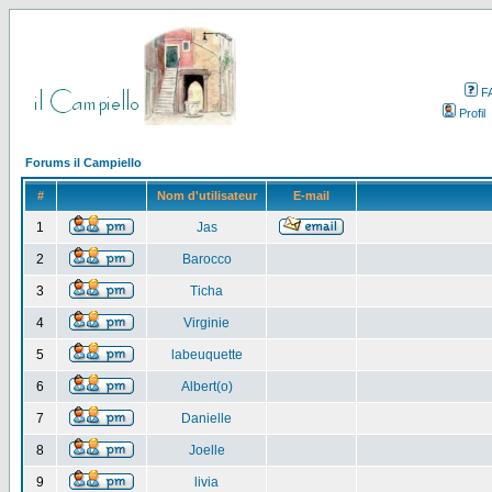
F
Profil
Forums il Campiello
#
Nom d'utilisateur
E-mail
1
Jas
2
Barocco
3
Ticha
4
Virginie
5
labeuquette
6
Albert(o)
7
Danielle
8
Joelle
9
livia