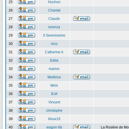
25
Huchon
26
Chantal
27
Claude
28
lorenza
29
Il Serenissimo
30
nico
31
Catherine A
32
Edda
33
marion
34
Melibiza
35
Mimi
36
B.M
37
Vincent
38
christophe
39
liloux16
40
wagon lits
La Rosière de Mo