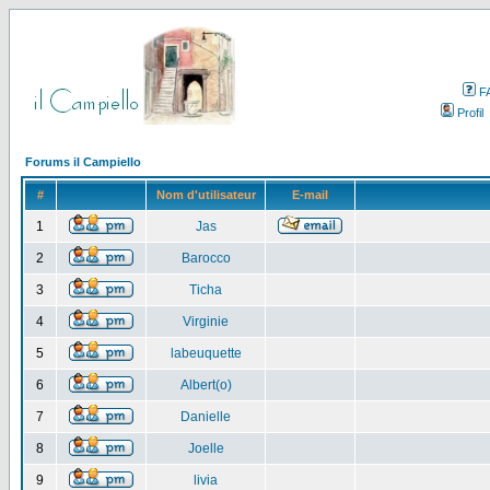
F
Profil
Forums il Campiello
#
Nom d'utilisateur
E-mail
1
Jas
2
Barocco
3
Ticha
4
Virginie
5
labeuquette
6
Albert(o)
7
Danielle
8
Joelle
9
livia