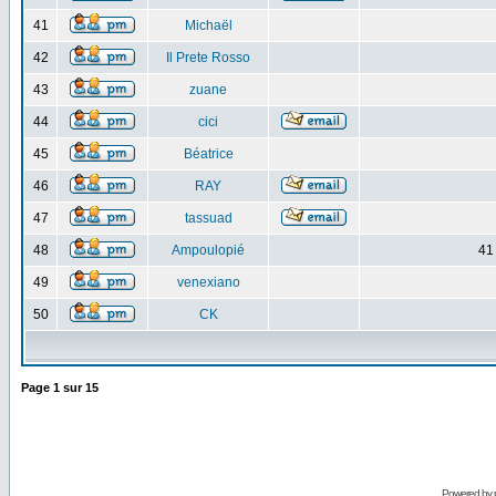
41
Michaël
42
Il Prete Rosso
43
zuane
44
cici
45
Béatrice
46
RAY
47
tassuad
48
Ampoulopié
41
49
venexiano
50
CK
Page
1
sur
15
Powered by