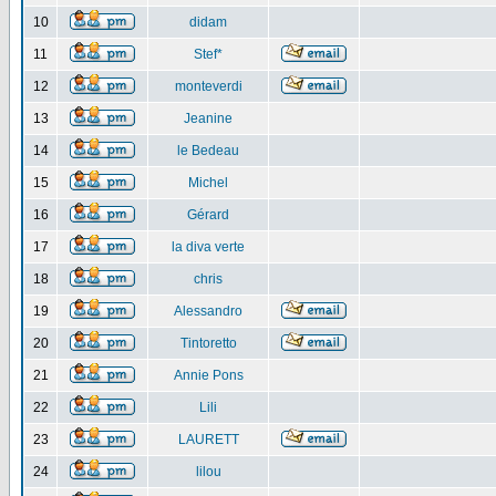
10
didam
11
Stef*
12
monteverdi
13
Jeanine
14
le Bedeau
15
Michel
16
Gérard
17
la diva verte
18
chris
19
Alessandro
20
Tintoretto
21
Annie Pons
22
Lili
23
LAURETT
24
lilou