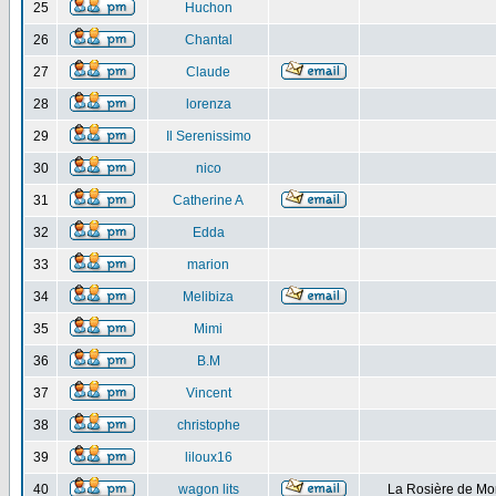
25
Huchon
26
Chantal
27
Claude
28
lorenza
29
Il Serenissimo
30
nico
31
Catherine A
32
Edda
33
marion
34
Melibiza
35
Mimi
36
B.M
37
Vincent
38
christophe
39
liloux16
40
wagon lits
La Rosière de Mo