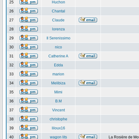
25
Huchon
26
Chantal
27
Claude
28
lorenza
29
Il Serenissimo
30
nico
31
Catherine A
32
Edda
33
marion
34
Melibiza
35
Mimi
36
B.M
37
Vincent
38
christophe
39
liloux16
40
wagon lits
La Rosière de Mo