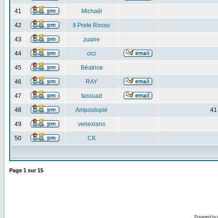
41
Michaël
42
Il Prete Rosso
43
zuane
44
cici
45
Béatrice
46
RAY
47
tassuad
48
Ampoulopié
41
49
venexiano
50
CK
Page
1
sur
15
Powered by