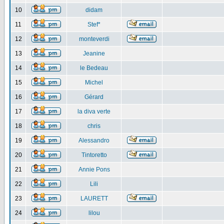
10
didam
11
Stef*
12
monteverdi
13
Jeanine
14
le Bedeau
15
Michel
16
Gérard
17
la diva verte
18
chris
19
Alessandro
20
Tintoretto
21
Annie Pons
22
Lili
23
LAURETT
24
lilou