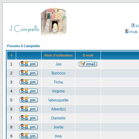
F
Profil
Forums il Campiello
#
Nom d'utilisateur
E-mail
1
Jas
2
Barocco
3
Ticha
4
Virginie
5
labeuquette
6
Albert(o)
7
Danielle
8
Joelle
9
livia