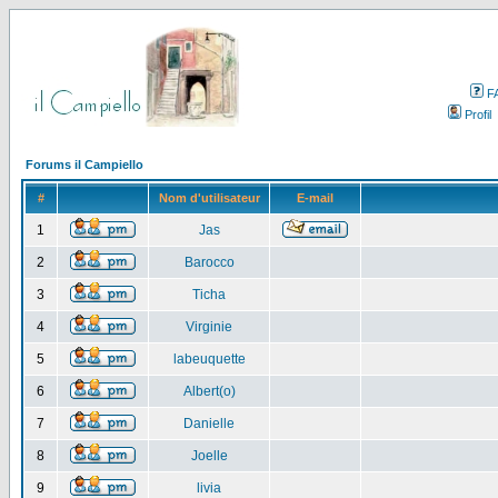
F
Profil
Forums il Campiello
#
Nom d'utilisateur
E-mail
1
Jas
2
Barocco
3
Ticha
4
Virginie
5
labeuquette
6
Albert(o)
7
Danielle
8
Joelle
9
livia