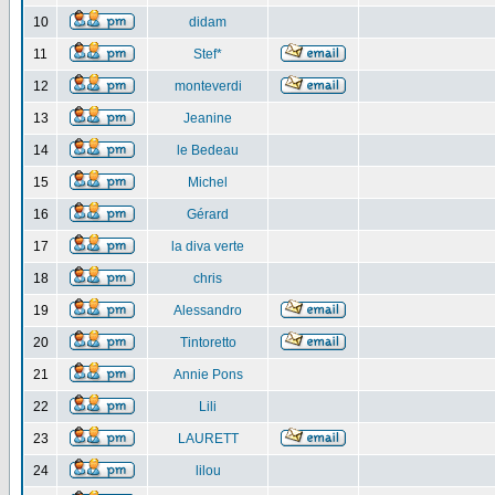
10
didam
11
Stef*
12
monteverdi
13
Jeanine
14
le Bedeau
15
Michel
16
Gérard
17
la diva verte
18
chris
19
Alessandro
20
Tintoretto
21
Annie Pons
22
Lili
23
LAURETT
24
lilou