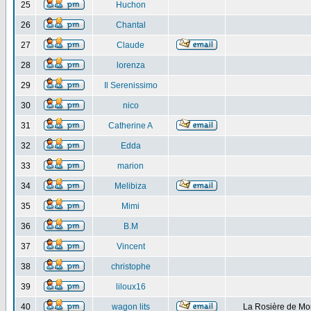
25
Huchon
26
Chantal
27
Claude
28
lorenza
29
Il Serenissimo
30
nico
31
Catherine A
32
Edda
33
marion
34
Melibiza
35
Mimi
36
B.M
37
Vincent
38
christophe
39
liloux16
40
wagon lits
La Rosière de Mo