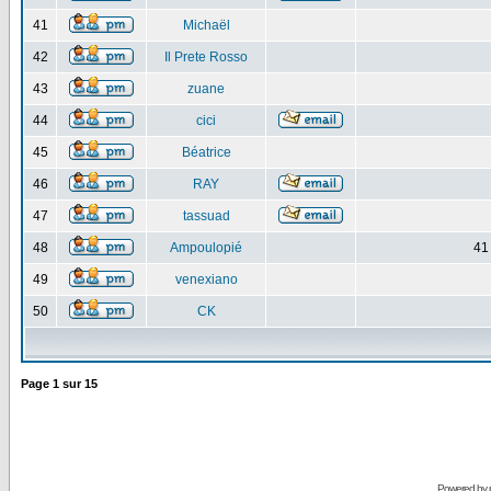
41
Michaël
42
Il Prete Rosso
43
zuane
44
cici
45
Béatrice
46
RAY
47
tassuad
48
Ampoulopié
41
49
venexiano
50
CK
Page
1
sur
15
Powered by