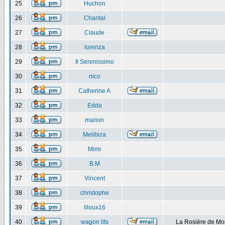
25
Huchon
26
Chantal
27
Claude
28
lorenza
29
Il Serenissimo
30
nico
31
Catherine A
32
Edda
33
marion
34
Melibiza
35
Mimi
36
B.M
37
Vincent
38
christophe
39
liloux16
40
wagon lits
La Rosière de Mo