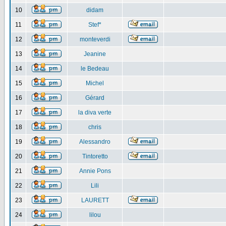
10
didam
11
Stef*
12
monteverdi
13
Jeanine
14
le Bedeau
15
Michel
16
Gérard
17
la diva verte
18
chris
19
Alessandro
20
Tintoretto
21
Annie Pons
22
Lili
23
LAURETT
24
lilou