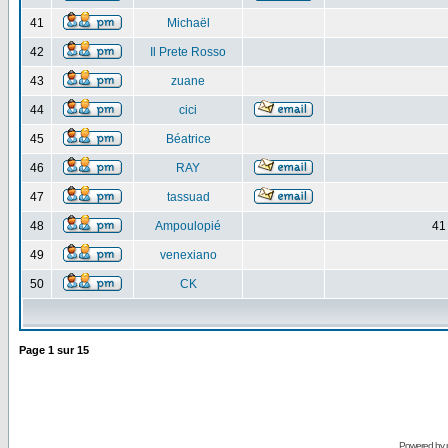
41
Michaël
42
Il Prete Rosso
43
zuane
44
cici
45
Béatrice
46
RAY
47
tassuad
48
Ampoulopié
41
49
venexiano
50
CK
Page
1
sur
15
Powered by