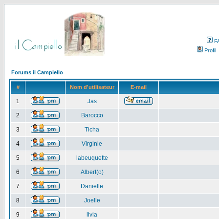
F
Profil
Forums il Campiello
#
Nom d'utilisateur
E-mail
1
Jas
2
Barocco
3
Ticha
4
Virginie
5
labeuquette
6
Albert(o)
7
Danielle
8
Joelle
9
livia