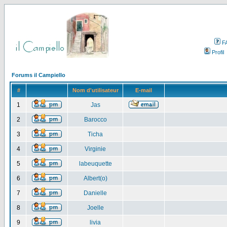
F
Profil
Forums il Campiello
#
Nom d'utilisateur
E-mail
1
Jas
2
Barocco
3
Ticha
4
Virginie
5
labeuquette
6
Albert(o)
7
Danielle
8
Joelle
9
livia