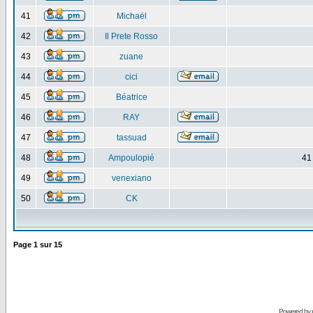
41
Michaël
42
Il Prete Rosso
43
zuane
44
cici
45
Béatrice
46
RAY
47
tassuad
48
Ampoulopié
41
49
venexiano
50
CK
Page
1
sur
15
Powered by