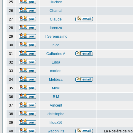
25
Huchon
26
Chantal
27
Claude
28
lorenza
29
Il Serenissimo
30
nico
31
Catherine A
32
Edda
33
marion
34
Melibiza
35
Mimi
36
B.M
37
Vincent
38
christophe
39
liloux16
40
wagon lits
La Rosière de Mo