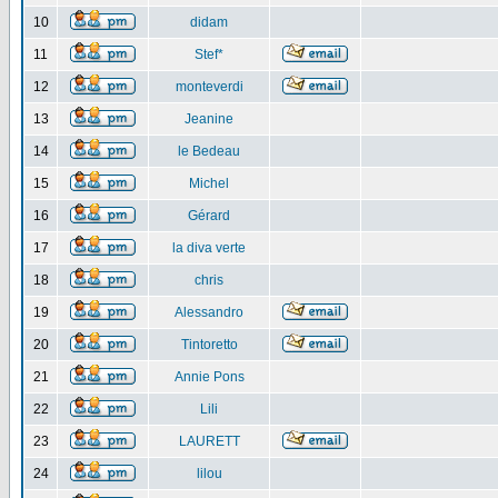
10
didam
11
Stef*
12
monteverdi
13
Jeanine
14
le Bedeau
15
Michel
16
Gérard
17
la diva verte
18
chris
19
Alessandro
20
Tintoretto
21
Annie Pons
22
Lili
23
LAURETT
24
lilou