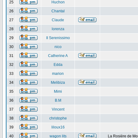
25
Huchon
26
Chantal
27
Claude
28
lorenza
29
Il Serenissimo
30
nico
31
Catherine A
32
Edda
33
marion
34
Melibiza
35
Mimi
36
B.M
37
Vincent
38
christophe
39
liloux16
40
wagon lits
La Rosière de Mo