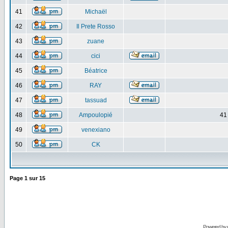
41
Michaël
42
Il Prete Rosso
43
zuane
44
cici
45
Béatrice
46
RAY
47
tassuad
48
Ampoulopié
41
49
venexiano
50
CK
Page
1
sur
15
Powered by