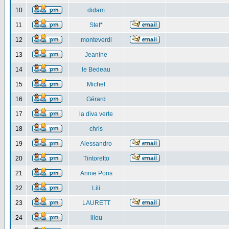
10
didam
11
Stef*
12
monteverdi
13
Jeanine
14
le Bedeau
15
Michel
16
Gérard
17
la diva verte
18
chris
19
Alessandro
20
Tintoretto
21
Annie Pons
22
Lili
23
LAURETT
24
lilou