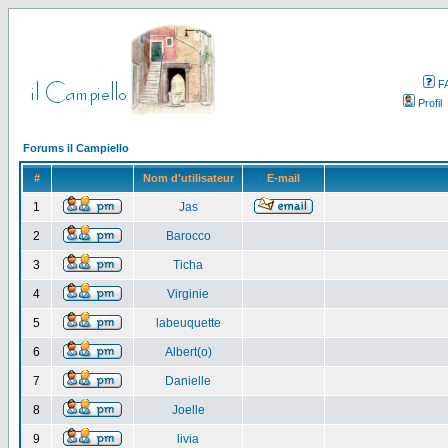
F
Profil
Forums il Campiello
#
Nom d'utilisateur
E-mail
1
Jas
2
Barocco
3
Ticha
4
Virginie
5
labeuquette
6
Albert(o)
7
Danielle
8
Joelle
9
livia