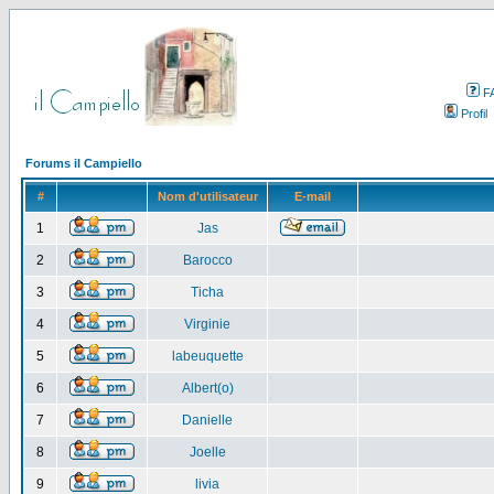
F
Profil
Forums il Campiello
#
Nom d'utilisateur
E-mail
1
Jas
2
Barocco
3
Ticha
4
Virginie
5
labeuquette
6
Albert(o)
7
Danielle
8
Joelle
9
livia