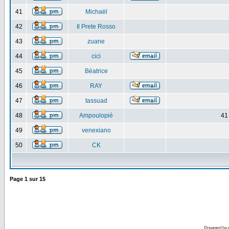
41
Michaël
42
Il Prete Rosso
43
zuane
44
cici
45
Béatrice
46
RAY
47
tassuad
48
Ampoulopié
41
49
venexiano
50
CK
Page
1
sur
15
Powered by