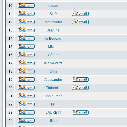
10
didam
11
Stef*
12
monteverdi
13
Jeanine
14
le Bedeau
15
Michel
16
Gérard
17
la diva verte
18
chris
19
Alessandro
20
Tintoretto
21
Annie Pons
22
Lili
23
LAURETT
24
lilou