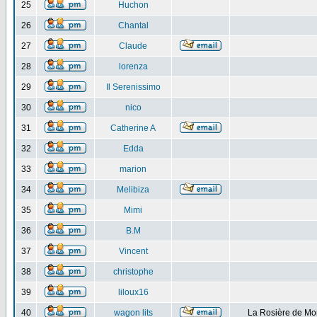
25
Huchon
26
Chantal
27
Claude
28
lorenza
29
Il Serenissimo
30
nico
31
Catherine A
32
Edda
33
marion
34
Melibiza
35
Mimi
36
B.M
37
Vincent
38
christophe
39
liloux16
40
wagon lits
La Rosière de Mo