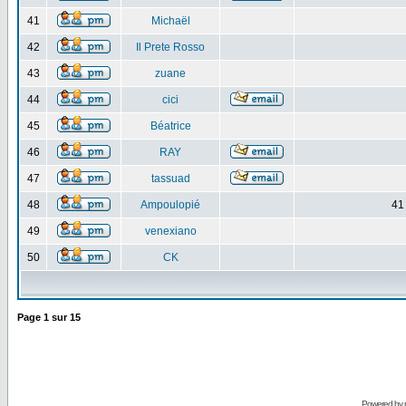
41
Michaël
42
Il Prete Rosso
43
zuane
44
cici
45
Béatrice
46
RAY
47
tassuad
48
Ampoulopié
41
49
venexiano
50
CK
Page
1
sur
15
Powered by