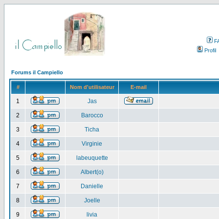
F
Profil
Forums il Campiello
#
Nom d'utilisateur
E-mail
1
Jas
2
Barocco
3
Ticha
4
Virginie
5
labeuquette
6
Albert(o)
7
Danielle
8
Joelle
9
livia