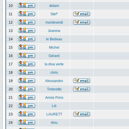
10
didam
11
Stef*
12
monteverdi
13
Jeanine
14
le Bedeau
15
Michel
16
Gérard
17
la diva verte
18
chris
19
Alessandro
20
Tintoretto
21
Annie Pons
22
Lili
23
LAURETT
24
lilou