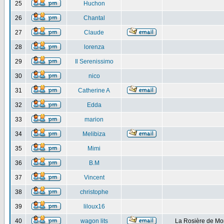
25
Huchon
26
Chantal
27
Claude
28
lorenza
29
Il Serenissimo
30
nico
31
Catherine A
32
Edda
33
marion
34
Melibiza
35
Mimi
36
B.M
37
Vincent
38
christophe
39
liloux16
40
wagon lits
La Rosière de Mo