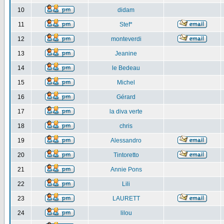
10
didam
11
Stef*
12
monteverdi
13
Jeanine
14
le Bedeau
15
Michel
16
Gérard
17
la diva verte
18
chris
19
Alessandro
20
Tintoretto
21
Annie Pons
22
Lili
23
LAURETT
24
lilou