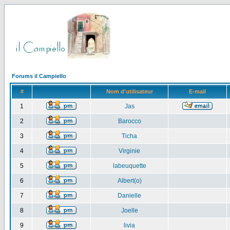
Forums il Campiello
#
Nom d'utilisateur
E-mail
1
Jas
2
Barocco
3
Ticha
4
Virginie
5
labeuquette
6
Albert(o)
7
Danielle
8
Joelle
9
livia