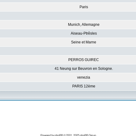
Paris
Munich, Allemagne
Aiseau-Ptrêsles
Seine et Marne
PERROS GUIREC
41 Neung sur Beuvron en Sologne.
venezia
PARIS 12ème
Powered by
phpBB
© 2001, 2005 phpBB Group