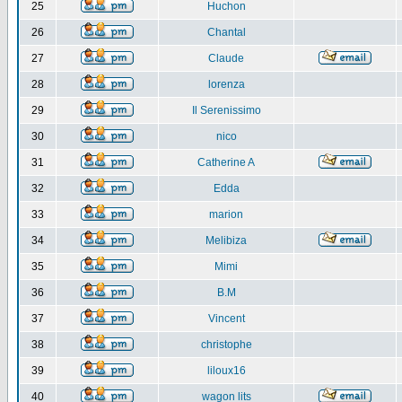
25
Huchon
26
Chantal
27
Claude
28
lorenza
29
Il Serenissimo
30
nico
31
Catherine A
32
Edda
33
marion
34
Melibiza
35
Mimi
36
B.M
37
Vincent
38
christophe
39
liloux16
40
wagon lits