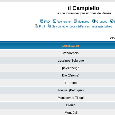
il Campiello
Le site forum des passionnés de Venise
FAQ
Recherche
Membres
Groupes
Profil
Se connecter pour vérifier ses messages privés
Sélec
Localisation
Vendômois
Lessines-Belgique
pays d'Auge
Die (Drôme)
Lorraine
Tournai (Belgique)
Montigny-le-Tilleul
Breizh
Montréal