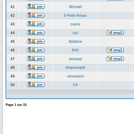
41
Michaël
42
Il Prete Rosso
43
zuane
44
cici
45
Béatrice
46
RAY
47
tassuad
48
Ampoulopié
49
venexiano
50
CK
Page
1
sur
15