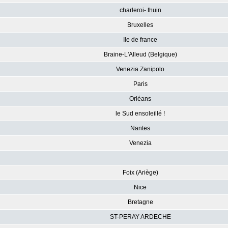
charleroi- thuin
Bruxelles
Ile de france
Braine-L'Alleud (Belgique)
Venezia Zanipolo
Paris
Orléans
le Sud ensoleillé !
Nantes
Venezia
Foix (Ariège)
Nice
Bretagne
ST-PERAY ARDECHE