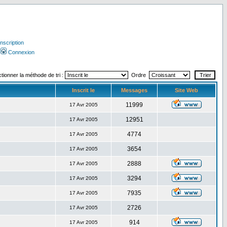
Inscription
Connexion
tionner la méthode de tri :
Ordre
Inscrit le
Messages
Site Web
11999
17 Avr 2005
12951
17 Avr 2005
4774
17 Avr 2005
3654
17 Avr 2005
2888
17 Avr 2005
3294
17 Avr 2005
7935
17 Avr 2005
2726
17 Avr 2005
914
17 Avr 2005