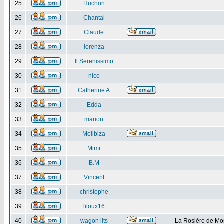
25
Huchon
26
Chantal
27
Claude
28
lorenza
29
Il Serenissimo
30
nico
31
Catherine A
32
Edda
33
marion
34
Melibiza
35
Mimi
36
B.M
37
Vincent
38
christophe
39
liloux16
40
wagon lits
La Rosière de Mo