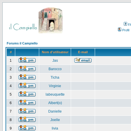
F
Profil
Forums il Campiello
#
Nom d'utilisateur
E-mail
1
Jas
2
Barocco
3
Ticha
4
Virginie
5
labeuquette
6
Albert(o)
7
Danielle
8
Joelle
9
livia