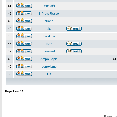
41
Michaël
42
Il Prete Rosso
43
zuane
44
cici
45
Béatrice
46
RAY
47
tassuad
48
Ampoulopié
41
49
venexiano
50
CK
Page
1
sur
15
Powered by