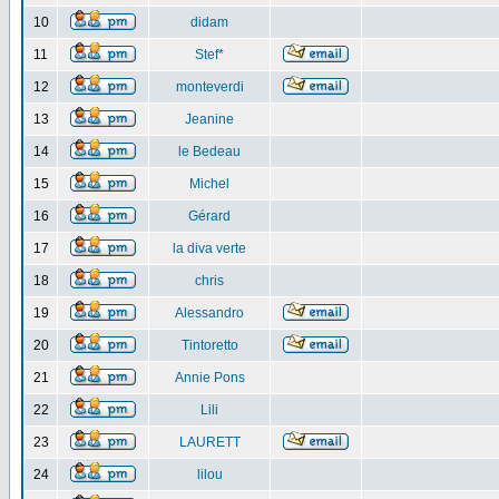
10
didam
11
Stef*
12
monteverdi
13
Jeanine
14
le Bedeau
15
Michel
16
Gérard
17
la diva verte
18
chris
19
Alessandro
20
Tintoretto
21
Annie Pons
22
Lili
23
LAURETT
24
lilou