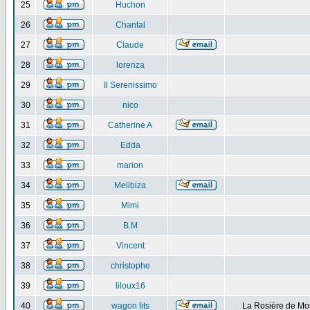
25
Huchon
26
Chantal
27
Claude
28
lorenza
29
Il Serenissimo
30
nico
31
Catherine A
32
Edda
33
marion
34
Melibiza
35
Mimi
36
B.M
37
Vincent
38
christophe
39
liloux16
40
wagon lits
La Rosière de Mo