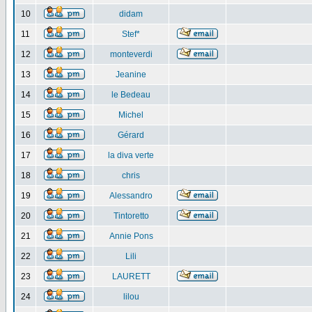
10
didam
11
Stef*
12
monteverdi
13
Jeanine
14
le Bedeau
15
Michel
16
Gérard
17
la diva verte
18
chris
19
Alessandro
20
Tintoretto
21
Annie Pons
22
Lili
23
LAURETT
24
lilou