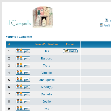
F
Profil
Forums il Campiello
#
Nom d'utilisateur
E-mail
1
Jas
2
Barocco
3
Ticha
4
Virginie
5
labeuquette
6
Albert(o)
7
Danielle
8
Joelle
9
livia