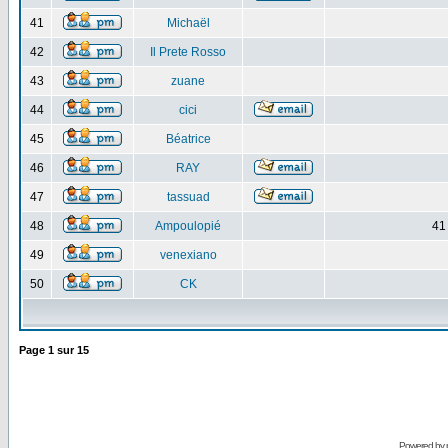
41
Michaël
42
Il Prete Rosso
43
zuane
44
cici
45
Béatrice
46
RAY
47
tassuad
48
Ampoulopié
41
49
venexiano
50
CK
Page
1
sur
15
Powered by