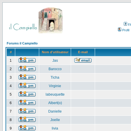
F
Profil
Forums il Campiello
#
Nom d'utilisateur
E-mail
1
Jas
2
Barocco
3
Ticha
4
Virginie
5
labeuquette
6
Albert(o)
7
Danielle
8
Joelle
9
livia