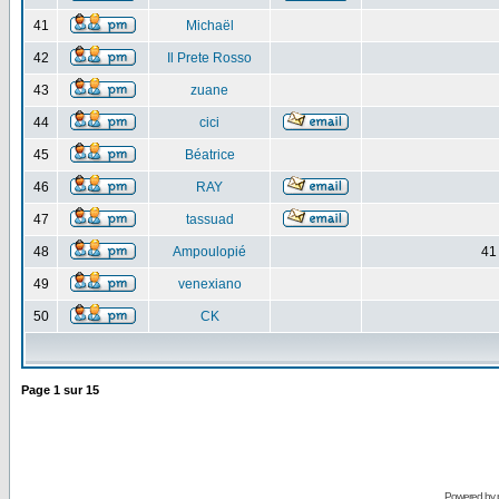
41
Michaël
42
Il Prete Rosso
43
zuane
44
cici
45
Béatrice
46
RAY
47
tassuad
48
Ampoulopié
41
49
venexiano
50
CK
Page
1
sur
15
Powered by