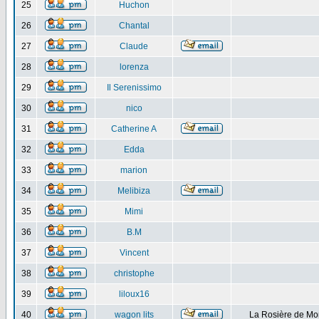
25
Huchon
26
Chantal
27
Claude
28
lorenza
29
Il Serenissimo
30
nico
31
Catherine A
32
Edda
33
marion
34
Melibiza
35
Mimi
36
B.M
37
Vincent
38
christophe
39
liloux16
40
wagon lits
La Rosière de Mo