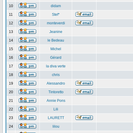
10
didam
11
Stef*
12
monteverdi
13
Jeanine
14
le Bedeau
15
Michel
16
Gérard
17
la diva verte
18
chris
19
Alessandro
20
Tintoretto
21
Annie Pons
22
Lili
23
LAURETT
24
lilou