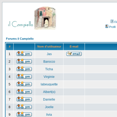
F
Profil
Forums il Campiello
#
Nom d'utilisateur
E-mail
1
Jas
2
Barocco
3
Ticha
4
Virginie
5
labeuquette
6
Albert(o)
7
Danielle
8
Joelle
9
livia