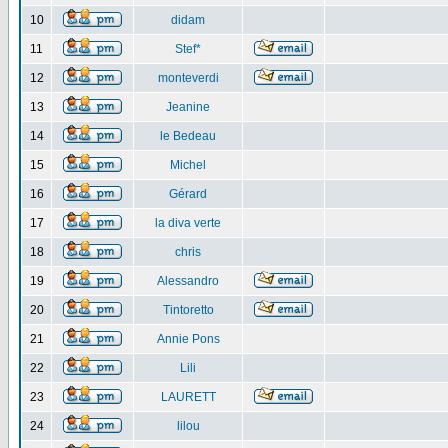
10
didam
11
Stef*
12
monteverdi
13
Jeanine
14
le Bedeau
15
Michel
16
Gérard
17
la diva verte
18
chris
19
Alessandro
20
Tintoretto
21
Annie Pons
22
Lili
23
LAURETT
24
lilou