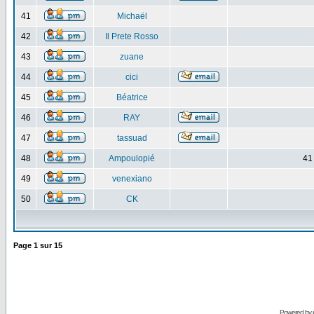
41
Michaël
42
Il Prete Rosso
43
zuane
44
cici
45
Béatrice
46
RAY
47
tassuad
48
Ampoulopié
41
49
venexiano
50
CK
Page
1
sur
15
Powered by