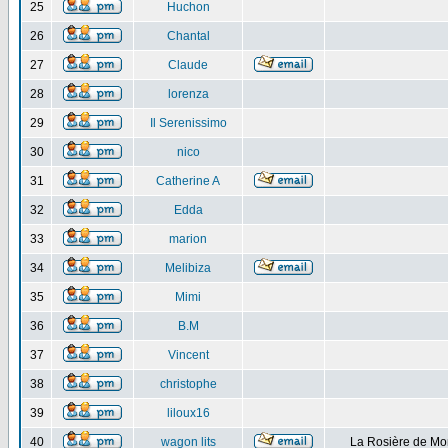
25
Huchon
26
Chantal
27
Claude
28
lorenza
29
Il Serenissimo
30
nico
31
Catherine A
32
Edda
33
marion
34
Melibiza
35
Mimi
36
B.M
37
Vincent
38
christophe
39
liloux16
40
wagon lits
La Rosière de Mo