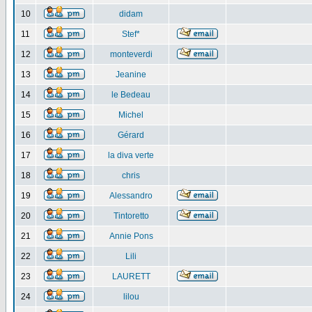
10
didam
11
Stef*
12
monteverdi
13
Jeanine
14
le Bedeau
15
Michel
16
Gérard
17
la diva verte
18
chris
19
Alessandro
20
Tintoretto
21
Annie Pons
22
Lili
23
LAURETT
24
lilou