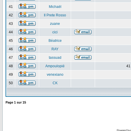
41
Michaël
42
Il Prete Rosso
43
zuane
44
cici
45
Béatrice
46
RAY
47
tassuad
48
Ampoulopié
41
49
venexiano
50
CK
Page
1
sur
15
Powered by