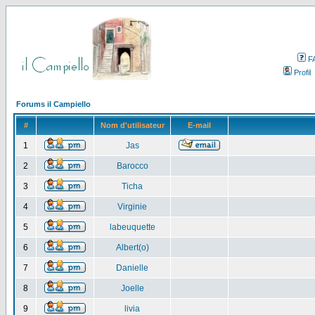
F
Profil
Forums il Campiello
#
Nom d'utilisateur
E-mail
1
Jas
2
Barocco
3
Ticha
4
Virginie
5
labeuquette
6
Albert(o)
7
Danielle
8
Joelle
9
livia