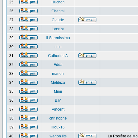
25
Huchon
26
Chantal
27
Claude
28
lorenza
29
Il Serenissimo
30
nico
31
Catherine A
32
Edda
33
marion
34
Melibiza
35
Mimi
36
B.M
37
Vincent
38
christophe
39
liloux16
40
wagon lits
La Rosière de Mo