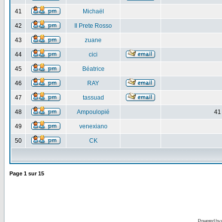
41
Michaël
42
Il Prete Rosso
43
zuane
44
cici
45
Béatrice
46
RAY
47
tassuad
48
Ampoulopié
41
49
venexiano
50
CK
Page
1
sur
15
Powered by