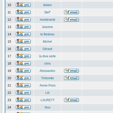
10
didam
11
Stef*
12
monteverdi
13
Jeanine
14
le Bedeau
15
Michel
16
Gérard
17
la diva verte
18
chris
19
Alessandro
20
Tintoretto
21
Annie Pons
22
Lili
23
LAURETT
24
lilou