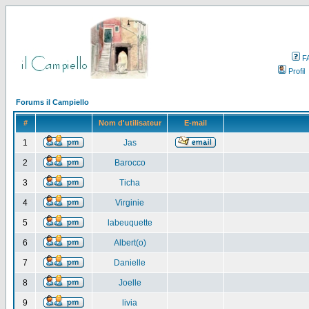
F
Profil
Forums il Campiello
#
Nom d'utilisateur
E-mail
1
Jas
2
Barocco
3
Ticha
4
Virginie
5
labeuquette
6
Albert(o)
7
Danielle
8
Joelle
9
livia