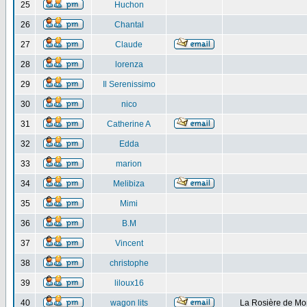
25
Huchon
26
Chantal
27
Claude
28
lorenza
29
Il Serenissimo
30
nico
31
Catherine A
32
Edda
33
marion
34
Melibiza
35
Mimi
36
B.M
37
Vincent
38
christophe
39
liloux16
40
wagon lits
La Rosière de Mo