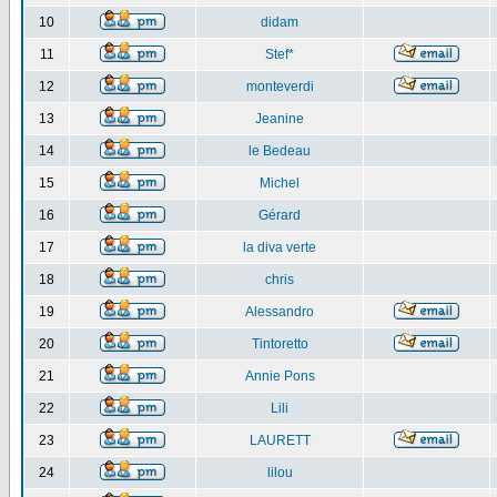
10
didam
11
Stef*
12
monteverdi
13
Jeanine
14
le Bedeau
15
Michel
16
Gérard
17
la diva verte
18
chris
19
Alessandro
20
Tintoretto
21
Annie Pons
22
Lili
23
LAURETT
24
lilou