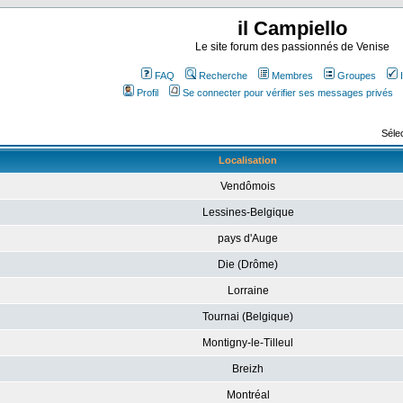
il Campiello
Le site forum des passionnés de Venise
FAQ
Recherche
Membres
Groupes
Profil
Se connecter pour vérifier ses messages privés
Sélec
Localisation
Vendômois
Lessines-Belgique
pays d'Auge
Die (Drôme)
Lorraine
Tournai (Belgique)
Montigny-le-Tilleul
Breizh
Montréal