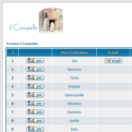
Forums il Campiello
#
Nom d'utilisateur
E-mail
1
Jas
2
Barocco
3
Ticha
4
Virginie
5
labeuquette
6
Albert(o)
7
Danielle
8
Joelle
9
livia