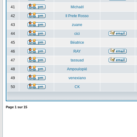
41
Michaël
42
Il Prete Rosso
43
zuane
44
cici
45
Béatrice
46
RAY
47
tassuad
48
Ampoulopié
49
venexiano
50
CK
Page
1
sur
15