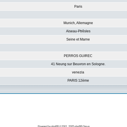
Paris
Munich, Allemagne
Aiseau-Ptrêsles
Seine et Marne
PERROS GUIREC
41 Neung sur Beuvron en Sologne.
venezia
PARIS 12ème
Powered by
phpBB
© 2001, 2005 phpBB Group