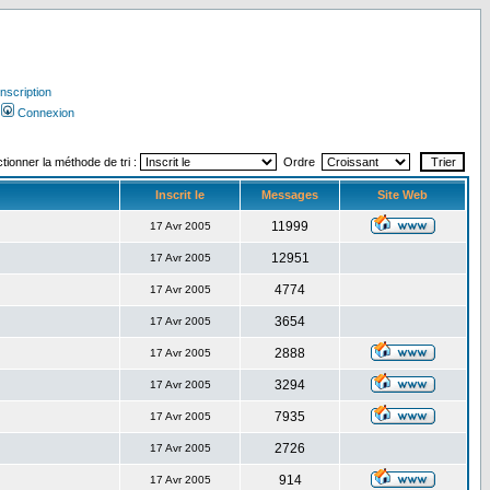
Inscription
Connexion
tionner la méthode de tri :
Ordre
Inscrit le
Messages
Site Web
11999
17 Avr 2005
12951
17 Avr 2005
4774
17 Avr 2005
3654
17 Avr 2005
2888
17 Avr 2005
3294
17 Avr 2005
7935
17 Avr 2005
2726
17 Avr 2005
914
17 Avr 2005