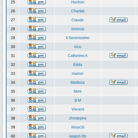
25
Huchon
26
Chantal
27
Claude
28
lorenza
29
Il Serenissimo
30
nico
31
Catherine A
32
Edda
33
marion
34
Melibiza
35
Mimi
36
B.M
37
Vincent
38
christophe
39
liloux16
40
wagon lits