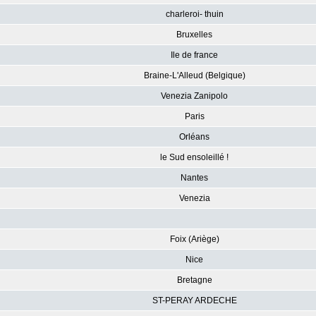
charleroi- thuin
Bruxelles
Ile de france
Braine-L'Alleud (Belgique)
Venezia Zanipolo
Paris
Orléans
le Sud ensoleillé !
Nantes
Venezia
Foix (Ariège)
Nice
Bretagne
ST-PERAY ARDECHE