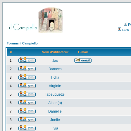
F
Profil
Forums il Campiello
#
Nom d'utilisateur
E-mail
1
Jas
2
Barocco
3
Ticha
4
Virginie
5
labeuquette
6
Albert(o)
7
Danielle
8
Joelle
9
livia