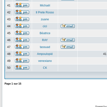
41
Michaël
42
Il Prete Rosso
43
zuane
44
cici
45
Béatrice
46
RAY
47
tassuad
48
Ampoulopié
41
49
venexiano
50
CK
Page
1
sur
15
Powered by