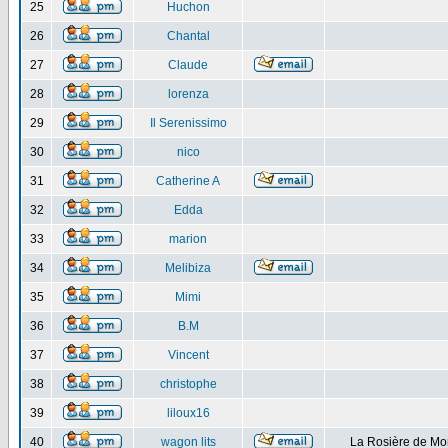
25
Huchon
26
Chantal
27
Claude
28
lorenza
29
Il Serenissimo
30
nico
31
Catherine A
32
Edda
33
marion
34
Melibiza
35
Mimi
36
B.M
37
Vincent
38
christophe
39
liloux16
40
wagon lits
La Rosière de Mo