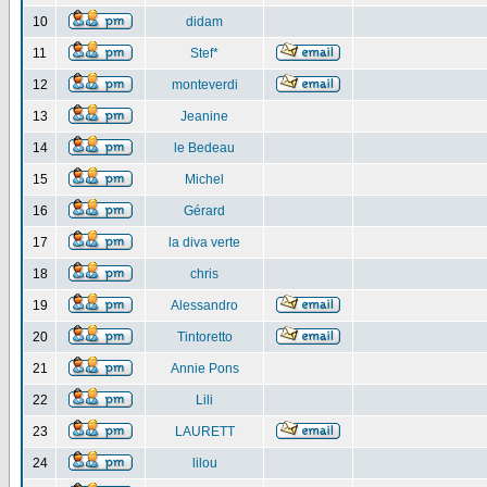
10
didam
11
Stef*
12
monteverdi
13
Jeanine
14
le Bedeau
15
Michel
16
Gérard
17
la diva verte
18
chris
19
Alessandro
20
Tintoretto
21
Annie Pons
22
Lili
23
LAURETT
24
lilou