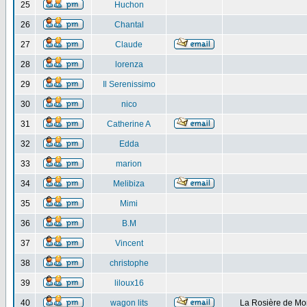
25
Huchon
26
Chantal
27
Claude
28
lorenza
29
Il Serenissimo
30
nico
31
Catherine A
32
Edda
33
marion
34
Melibiza
35
Mimi
36
B.M
37
Vincent
38
christophe
39
liloux16
40
wagon lits
La Rosière de Mo