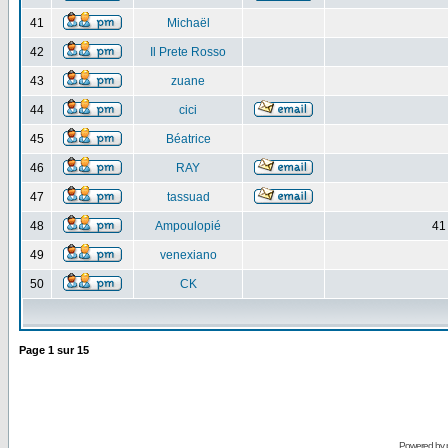
41
Michaël
42
Il Prete Rosso
43
zuane
44
cici
45
Béatrice
46
RAY
47
tassuad
48
Ampoulopié
41
49
venexiano
50
CK
Page
1
sur
15
Powered by