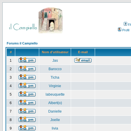
F
Profil
Forums il Campiello
#
Nom d'utilisateur
E-mail
1
Jas
2
Barocco
3
Ticha
4
Virginie
5
labeuquette
6
Albert(o)
7
Danielle
8
Joelle
9
livia