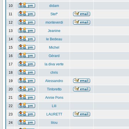
10
didam
11
Stef*
12
monteverdi
13
Jeanine
14
le Bedeau
15
Michel
16
Gérard
17
la diva verte
18
chris
19
Alessandro
20
Tintoretto
21
Annie Pons
22
Lili
23
LAURETT
24
lilou