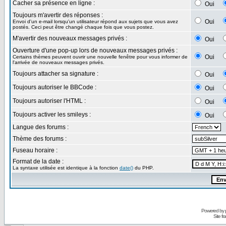
Cacher sa présence en ligne :
Oui
Toujours m'avertir des réponses :
Oui
Envoi d'un e-mail lorsqu'un utilisateur répond aux sujets que vous avez
postés. Ceci peut être changé chaque fois que vous postez.
M'avertir des nouveaux messages privés :
Oui
Ouverture d'une pop-up lors de nouveaux messages privés :
Oui
Certains thèmes peuvent ouvrir une nouvelle fenêtre pour vous informer de
l'arrivée de nouveaux messages privés.
Toujours attacher sa signature :
Oui
Toujours autoriser le BBCode :
Oui
Toujours autoriser l'HTML :
Oui
Toujours activer les smileys :
Oui
Langue des forums :
Thème des forums :
Fuseau horaire :
Format de la date :
La syntaxe utilisée est identique à la fonction
date()
du PHP.
Powered by
Site f