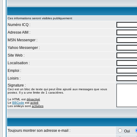
Ces informations seront visibles publiquement
Numéro ICQ :
Adresse AIM :
MSN Messenger :
Yahoo Messenger :
Site Web :
Localisation :
Emploi :
Loisirs :
Signature :
Ceci est un bloc de texte qui peut être ajouté aux messages que vous
postez. Il y a une limite de 1 caractères.
Le HTML est
désactivé
Le
BBCode
est
activé
Les smileys sont
activées
Toujours montrer son adresse e-mail :
Oui