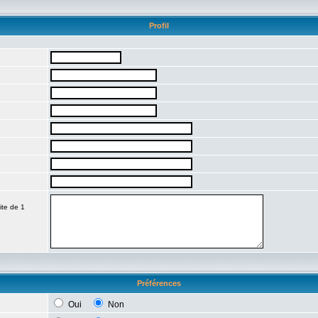
Profil
ite de 1
Préférences
Oui
Non