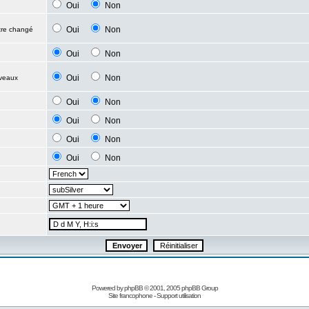
Oui
Non
Oui
Non
être changé
Oui
Non
Oui
Non
uveaux
Oui
Non
Oui
Non
Oui
Non
Oui
Non
Powered by
phpBB
© 2001, 2005 phpBB Group
Site francophone
-
Support utilisation