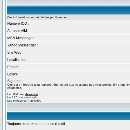
Ces informations seront visibles publiquement
Numéro ICQ :
Adresse AIM :
MSN Messenger :
Yahoo Messenger :
Site Web :
Localisation :
Emploi :
Loisirs :
Signature :
Ceci est un bloc de texte qui peut être ajouté aux messages que vous postez. Il y a une lim
caractères.
Le HTML est
désactivé
Le
BBCode
est
activé
Les smileys sont
activées
Toujours montrer son adresse e-mail :