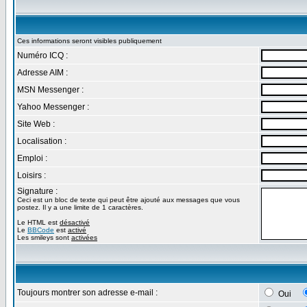
Ces informations seront visibles publiquement
Numéro ICQ :
Adresse AIM :
MSN Messenger :
Yahoo Messenger :
Site Web :
Localisation :
Emploi :
Loisirs :
Signature :
Ceci est un bloc de texte qui peut être ajouté aux messages que vous
postez. Il y a une limite de 1 caractères.
Le HTML est
désactivé
Le
BBCode
est
activé
Les smileys sont
activées
Toujours montrer son adresse e-mail :
Oui