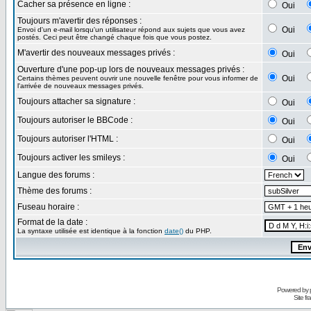
Cacher sa présence en ligne :
Oui
Toujours m'avertir des réponses :
Oui
Envoi d'un e-mail lorsqu'un utilisateur répond aux sujets que vous avez
postés. Ceci peut être changé chaque fois que vous postez.
M'avertir des nouveaux messages privés :
Oui
Ouverture d'une pop-up lors de nouveaux messages privés :
Oui
Certains thèmes peuvent ouvrir une nouvelle fenêtre pour vous informer de
l'arrivée de nouveaux messages privés.
Toujours attacher sa signature :
Oui
Toujours autoriser le BBCode :
Oui
Toujours autoriser l'HTML :
Oui
Toujours activer les smileys :
Oui
Langue des forums :
Thème des forums :
Fuseau horaire :
Format de la date :
La syntaxe utilisée est identique à la fonction
date()
du PHP.
Powered by
Site f