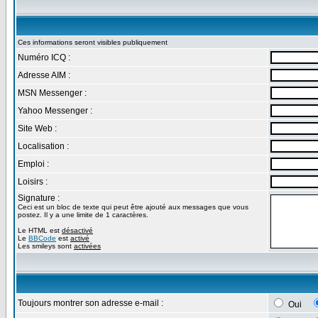
Ces informations seront visibles publiquement
Numéro ICQ :
Adresse AIM :
MSN Messenger :
Yahoo Messenger :
Site Web :
Localisation :
Emploi :
Loisirs :
Signature :
Ceci est un bloc de texte qui peut être ajouté aux messages que vous
postez. Il y a une limite de 1 caractères.
Le HTML est
désactivé
Le
BBCode
est
activé
Les smileys sont
activées
Toujours montrer son adresse e-mail :
Oui