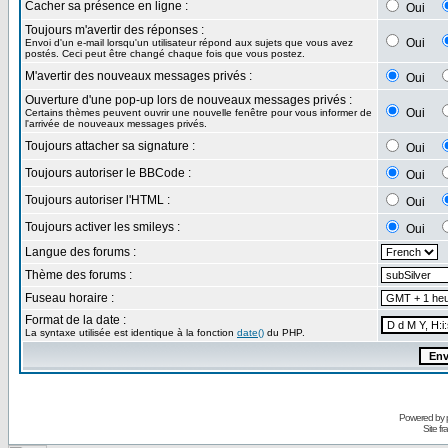
Cacher sa présence en ligne :
Oui
Toujours m'avertir des réponses :
Oui
Envoi d'un e-mail lorsqu'un utilisateur répond aux sujets que vous avez
postés. Ceci peut être changé chaque fois que vous postez.
M'avertir des nouveaux messages privés :
Oui
Ouverture d'une pop-up lors de nouveaux messages privés :
Oui
Certains thèmes peuvent ouvrir une nouvelle fenêtre pour vous informer de
l'arrivée de nouveaux messages privés.
Toujours attacher sa signature :
Oui
Toujours autoriser le BBCode :
Oui
Toujours autoriser l'HTML :
Oui
Toujours activer les smileys :
Oui
Langue des forums :
Thème des forums :
Fuseau horaire :
Format de la date :
La syntaxe utilisée est identique à la fonction
date()
du PHP.
Powered by
Site f