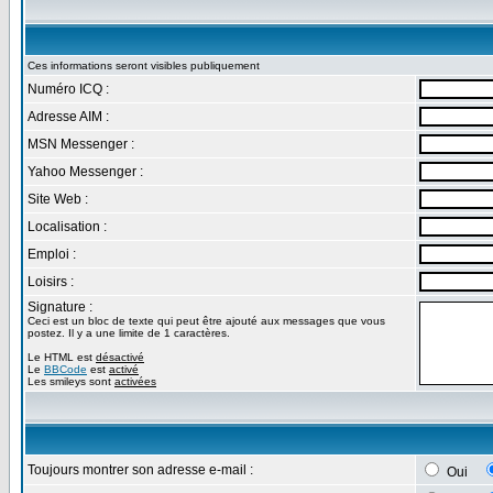
Ces informations seront visibles publiquement
Numéro ICQ :
Adresse AIM :
MSN Messenger :
Yahoo Messenger :
Site Web :
Localisation :
Emploi :
Loisirs :
Signature :
Ceci est un bloc de texte qui peut être ajouté aux messages que vous
postez. Il y a une limite de 1 caractères.
Le HTML est
désactivé
Le
BBCode
est
activé
Les smileys sont
activées
Toujours montrer son adresse e-mail :
Oui