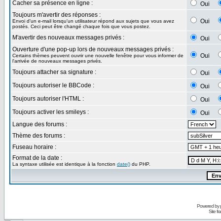
Cacher sa présence en ligne :
Oui
Toujours m'avertir des réponses :
Oui
Envoi d'un e-mail lorsqu'un utilisateur répond aux sujets que vous avez
postés. Ceci peut être changé chaque fois que vous postez.
M'avertir des nouveaux messages privés :
Oui
Ouverture d'une pop-up lors de nouveaux messages privés :
Oui
Certains thèmes peuvent ouvrir une nouvelle fenêtre pour vous informer de
l'arrivée de nouveaux messages privés.
Toujours attacher sa signature :
Oui
Toujours autoriser le BBCode :
Oui
Toujours autoriser l'HTML :
Oui
Toujours activer les smileys :
Oui
Langue des forums :
Thème des forums :
Fuseau horaire :
Format de la date :
La syntaxe utilisée est identique à la fonction
date()
du PHP.
Powered by
Site f