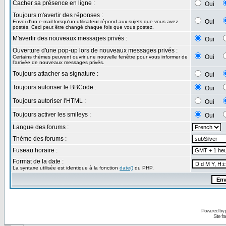
Cacher sa présence en ligne :
Oui
Toujours m'avertir des réponses :
Oui
Envoi d'un e-mail lorsqu'un utilisateur répond aux sujets que vous avez
postés. Ceci peut être changé chaque fois que vous postez.
M'avertir des nouveaux messages privés :
Oui
Ouverture d'une pop-up lors de nouveaux messages privés :
Oui
Certains thèmes peuvent ouvrir une nouvelle fenêtre pour vous informer de
l'arrivée de nouveaux messages privés.
Toujours attacher sa signature :
Oui
Toujours autoriser le BBCode :
Oui
Toujours autoriser l'HTML :
Oui
Toujours activer les smileys :
Oui
Langue des forums :
Thème des forums :
Fuseau horaire :
Format de la date :
La syntaxe utilisée est identique à la fonction
date()
du PHP.
Powered by
Site f