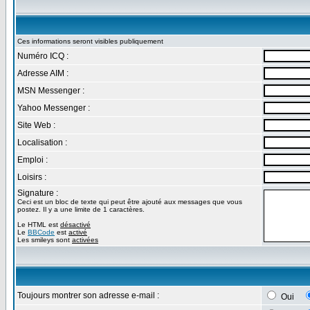
Ces informations seront visibles publiquement
Numéro ICQ :
Adresse AIM :
MSN Messenger :
Yahoo Messenger :
Site Web :
Localisation :
Emploi :
Loisirs :
Signature :
Ceci est un bloc de texte qui peut être ajouté aux messages que vous
postez. Il y a une limite de 1 caractères.
Le HTML est
désactivé
Le
BBCode
est
activé
Les smileys sont
activées
Toujours montrer son adresse e-mail :
Oui