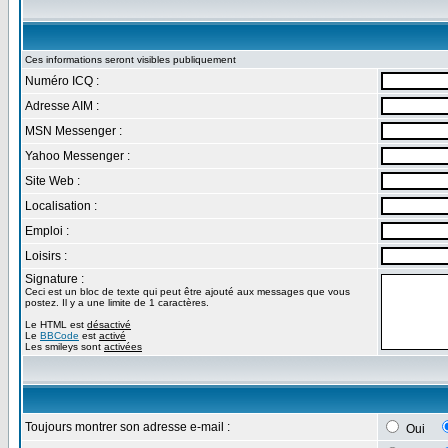
Ces informations seront visibles publiquement
Numéro ICQ :
Adresse AIM :
MSN Messenger :
Yahoo Messenger :
Site Web :
Localisation :
Emploi :
Loisirs :
Signature :
Ceci est un bloc de texte qui peut être ajouté aux messages que vous
postez. Il y a une limite de 1 caractères.
Le HTML est
désactivé
Le
BBCode
est
activé
Les smileys sont
activées
Toujours montrer son adresse e-mail :
Oui