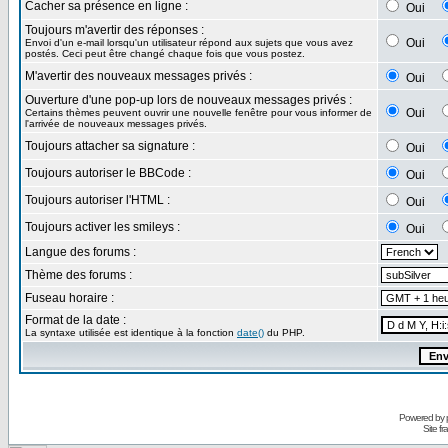
Cacher sa présence en ligne :
Oui
Toujours m'avertir des réponses :
Oui
Envoi d'un e-mail lorsqu'un utilisateur répond aux sujets que vous avez
postés. Ceci peut être changé chaque fois que vous postez.
M'avertir des nouveaux messages privés :
Oui
Ouverture d'une pop-up lors de nouveaux messages privés :
Oui
Certains thèmes peuvent ouvrir une nouvelle fenêtre pour vous informer de
l'arrivée de nouveaux messages privés.
Toujours attacher sa signature :
Oui
Toujours autoriser le BBCode :
Oui
Toujours autoriser l'HTML :
Oui
Toujours activer les smileys :
Oui
Langue des forums :
Thème des forums :
Fuseau horaire :
Format de la date :
La syntaxe utilisée est identique à la fonction
date()
du PHP.
Powered by
Site f