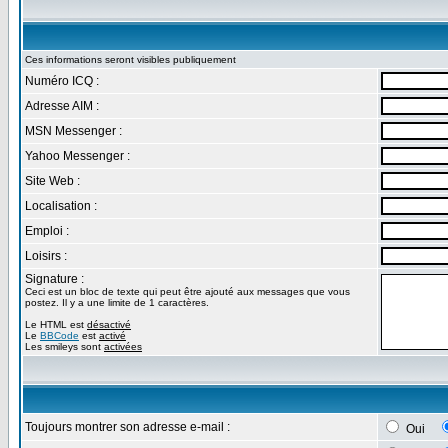
Ces informations seront visibles publiquement
Numéro ICQ :
Adresse AIM :
MSN Messenger :
Yahoo Messenger :
Site Web :
Localisation :
Emploi :
Loisirs :
Signature :
Ceci est un bloc de texte qui peut être ajouté aux messages que vous
postez. Il y a une limite de 1 caractères.
Le HTML est
désactivé
Le
BBCode
est
activé
Les smileys sont
activées
Toujours montrer son adresse e-mail :
Oui