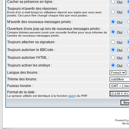
Cacher sa présence en ligne :
Oui
Toujours m'avertir des réponses :
Oui
Envoi d'un e-mail lorsqu'un utilisateur répond aux sujets que vous avez
postés. Ceci peut être changé chaque fois que vous postez.
M'avertir des nouveaux messages privés :
Oui
Ouverture d'une pop-up lors de nouveaux messages privés :
Oui
Certains thèmes peuvent ouvrir une nouvelle fenêtre pour vous informer de
l'arrivée de nouveaux messages privés.
Toujours attacher sa signature :
Oui
Toujours autoriser le BBCode :
Oui
Toujours autoriser l'HTML :
Oui
Toujours activer les smileys :
Oui
Langue des forums :
Thème des forums :
Fuseau horaire :
Format de la date :
La syntaxe utilisée est identique à la fonction
date()
du PHP.
Powered by
Site f