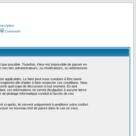
Inscription
Connexion
ue possible. Toutefois, il leur est impossible de passer en
 et non des administrateurs, ou modérateurs, ou webmestres
is applicables. Le faire peut vous conduire à être banni
gistrée afin d'aider à faire respecter ces conditions. Vous
mporte quel sujet de discussion à tout moment. En tant
ant, ces informations ne seront divulguées à aucune tierce
 de piratage informatique conduit à l'accès de ces
é ci-après, ils servent uniquement à améliorer votre confort
us envoyer un nouveau mot de passe dans le cas où vous