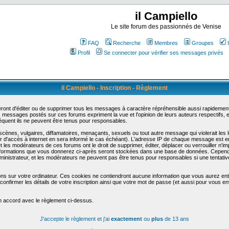
il Campiello
Le site forum des passionnés de Venise
FAQ
Recherche
Membres
Groupes
Profil
Se connecter pour vérifier ses messages privés
il Campiello - Inscription - Règlement
ont d'éditer ou de supprimer tous les messages à caractère répréhensible aussi rapidement q
messages postés sur ces forums expriment la vue et l'opinion de leurs auteurs respectifs,
uent ils ne peuvent être tenus pour responsables.
nes, vulgaires, diffamatoires, menaçants, sexuels ou tout autre message qui violerait les lo
d'accès à internet en sera informé le cas échéant). L'adresse IP de chaque message est enre
et les modérateurs de ces forums ont le droit de supprimer, éditer, déplacer ou verrouiller n'i
les informations que vous donnerez ci-après seront stockées dans une base de données. Cepend
nistrateur, et les modérateurs ne peuvent pas être tenus pour responsables si une tentative
ons sur votre ordinateur. Ces cookies ne contiendront aucune information que vous aurez entr
 de confirmer les détails de votre inscription ainsi que votre mot de passe (et aussi pour vo
en accord avec le règlement ci-dessus.
J'accepte le règlement et j'ai
exactement
ou
plus
de 13 ans