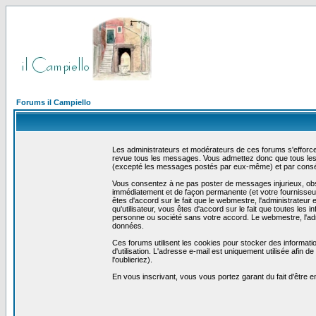
Forums il Campiello
Les administrateurs et modérateurs de ces forums s'efforcer
revue tous les messages. Vous admettez donc que tous les 
(excepté les messages postés par eux-même) et par conséq
Vous consentez à ne pas poster de messages injurieux, obscè
immédiatement et de façon permanente (et votre fournisseur 
êtes d'accord sur le fait que le webmestre, l'administrateur 
qu'utilisateur, vous êtes d'accord sur le fait que toutes 
personne ou société sans votre accord. Le webmestre, l'admi
données.
Ces forums utilisent les cookies pour stocker des informati
d'utilisation. L'adresse e-mail est uniquement utilisée afin
l'oublieriez).
En vous inscrivant, vous vous portez garant du fait d'être 