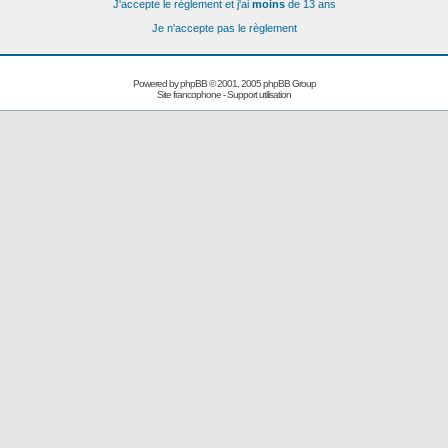
J'accepte le règlement et j'ai
moins
de 13 ans
Je n'accepte pas le règlement
Powered by
phpBB
© 2001, 2005 phpBB Group
Site francophone
-
Support utilisation