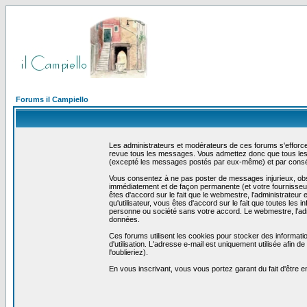
Forums il Campiello
Les administrateurs et modérateurs de ces forums s'efforcer
revue tous les messages. Vous admettez donc que tous les 
(excepté les messages postés par eux-même) et par conséq
Vous consentez à ne pas poster de messages injurieux, obscè
immédiatement et de façon permanente (et votre fournisseur 
êtes d'accord sur le fait que le webmestre, l'administrateur 
qu'utilisateur, vous êtes d'accord sur le fait que toutes 
personne ou société sans votre accord. Le webmestre, l'admi
données.
Ces forums utilisent les cookies pour stocker des informati
d'utilisation. L'adresse e-mail est uniquement utilisée afin
l'oublieriez).
En vous inscrivant, vous vous portez garant du fait d'être 