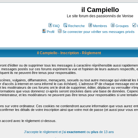
il Campiello
Le site forum des passionnés de Venise
FAQ
Recherche
Membres
Groupes
Profil
Se connecter pour vérifier ses messages privés
il Campiello - Inscription - Règlement
ont d'éditer ou de supprimer tous les messages à caractère répréhensible aussi rapidement q
messages postés sur ces forums expriment la vue et l'opinion de leurs auteurs respectifs,
uent ils ne peuvent être tenus pour responsables.
nes, vulgaires, diffamatoires, menaçants, sexuels ou tout autre message qui violerait les lo
d'accès à internet en sera informé le cas échéant). L'adresse IP de chaque message est enre
et les modérateurs de ces forums ont le droit de supprimer, éditer, déplacer ou verrouiller n'i
les informations que vous donnerez ci-après seront stockées dans une base de données. Cepend
nistrateur, et les modérateurs ne peuvent pas être tenus pour responsables si une tentative
ons sur votre ordinateur. Ces cookies ne contiendront aucune information que vous aurez entr
 de confirmer les détails de votre inscription ainsi que votre mot de passe (et aussi pour vo
en accord avec le règlement ci-dessus.
J'accepte le règlement et j'ai
exactement
ou
plus
de 13 ans