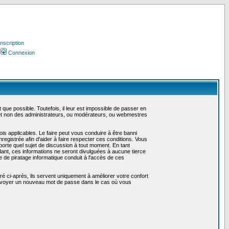
Inscription
Connexion
ue possible. Toutefois, il leur est impossible de passer en
 et non des administrateurs, ou modérateurs, ou webmestres
is applicables. Le faire peut vous conduire à être banni
gistrée afin d'aider à faire respecter ces conditions. Vous
mporte quel sujet de discussion à tout moment. En tant
ant, ces informations ne seront divulguées à aucune tierce
 de piratage informatique conduit à l'accès de ces
é ci-après, ils servent uniquement à améliorer votre confort
us envoyer un nouveau mot de passe dans le cas où vous