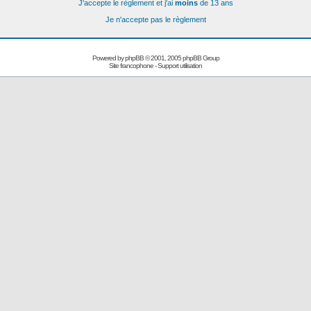
J'accepte le règlement et j'ai
moins
de 13 ans
Je n'accepte pas le règlement
Powered by
phpBB
© 2001, 2005 phpBB Group
Site francophone
-
Support utilisation