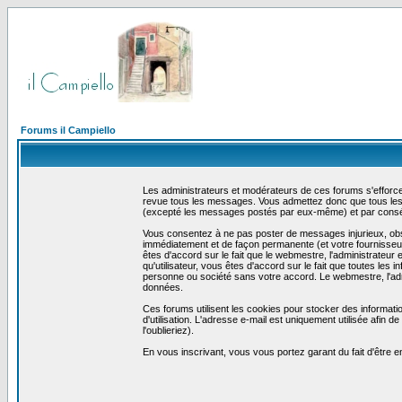
Forums il Campiello
Les administrateurs et modérateurs de ces forums s'efforcer
revue tous les messages. Vous admettez donc que tous les 
(excepté les messages postés par eux-même) et par conséq
Vous consentez à ne pas poster de messages injurieux, obscè
immédiatement et de façon permanente (et votre fournisseur 
êtes d'accord sur le fait que le webmestre, l'administrateur 
qu'utilisateur, vous êtes d'accord sur le fait que toutes 
personne ou société sans votre accord. Le webmestre, l'admi
données.
Ces forums utilisent les cookies pour stocker des informati
d'utilisation. L'adresse e-mail est uniquement utilisée afin
l'oublieriez).
En vous inscrivant, vous vous portez garant du fait d'être 