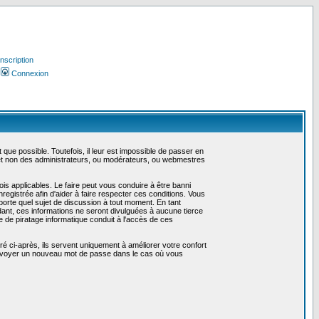
Inscription
Connexion
ue possible. Toutefois, il leur est impossible de passer en
 et non des administrateurs, ou modérateurs, ou webmestres
is applicables. Le faire peut vous conduire à être banni
gistrée afin d'aider à faire respecter ces conditions. Vous
mporte quel sujet de discussion à tout moment. En tant
ant, ces informations ne seront divulguées à aucune tierce
 de piratage informatique conduit à l'accès de ces
é ci-après, ils servent uniquement à améliorer votre confort
us envoyer un nouveau mot de passe dans le cas où vous