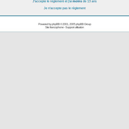
J'accepte le règlement et j'ai
moins
de 13 ans
Je n'accepte pas le règlement
Powered by
phpBB
© 2001, 2005 phpBB Group
Site francophone
-
Support utilisation