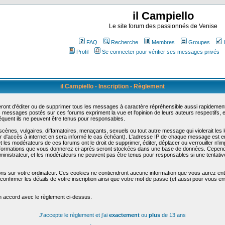
il Campiello
Le site forum des passionnés de Venise
FAQ
Recherche
Membres
Groupes
Profil
Se connecter pour vérifier ses messages privés
il Campiello - Inscription - Règlement
ont d'éditer ou de supprimer tous les messages à caractère répréhensible aussi rapidement q
messages postés sur ces forums expriment la vue et l'opinion de leurs auteurs respectifs,
uent ils ne peuvent être tenus pour responsables.
nes, vulgaires, diffamatoires, menaçants, sexuels ou tout autre message qui violerait les lo
d'accès à internet en sera informé le cas échéant). L'adresse IP de chaque message est enre
et les modérateurs de ces forums ont le droit de supprimer, éditer, déplacer ou verrouiller n'i
les informations que vous donnerez ci-après seront stockées dans une base de données. Cepend
nistrateur, et les modérateurs ne peuvent pas être tenus pour responsables si une tentative
ons sur votre ordinateur. Ces cookies ne contiendront aucune information que vous aurez entr
 de confirmer les détails de votre inscription ainsi que votre mot de passe (et aussi pour vo
en accord avec le règlement ci-dessus.
J'accepte le règlement et j'ai
exactement
ou
plus
de 13 ans