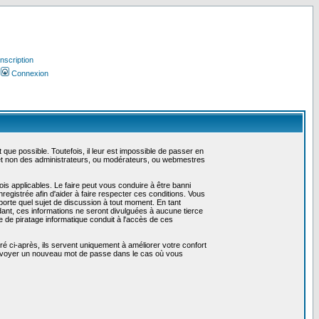
Inscription
Connexion
ue possible. Toutefois, il leur est impossible de passer en
 et non des administrateurs, ou modérateurs, ou webmestres
is applicables. Le faire peut vous conduire à être banni
gistrée afin d'aider à faire respecter ces conditions. Vous
mporte quel sujet de discussion à tout moment. En tant
ant, ces informations ne seront divulguées à aucune tierce
 de piratage informatique conduit à l'accès de ces
é ci-après, ils servent uniquement à améliorer votre confort
us envoyer un nouveau mot de passe dans le cas où vous