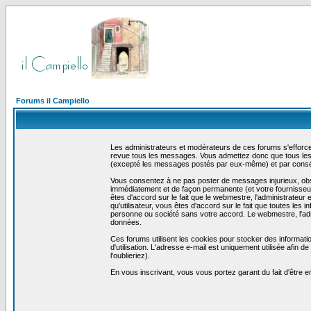
Forums il Campiello
Les administrateurs et modérateurs de ces forums s'efforcer
revue tous les messages. Vous admettez donc que tous les 
(excepté les messages postés par eux-même) et par conséq
Vous consentez à ne pas poster de messages injurieux, obscè
immédiatement et de façon permanente (et votre fournisseur 
êtes d'accord sur le fait que le webmestre, l'administrateur 
qu'utilisateur, vous êtes d'accord sur le fait que toutes 
personne ou société sans votre accord. Le webmestre, l'admi
données.
Ces forums utilisent les cookies pour stocker des informati
d'utilisation. L'adresse e-mail est uniquement utilisée afin
l'oublieriez).
En vous inscrivant, vous vous portez garant du fait d'être 