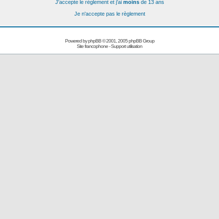
J'accepte le règlement et j'ai
moins
de 13 ans
Je n'accepte pas le règlement
Powered by
phpBB
© 2001, 2005 phpBB Group
Site francophone
-
Support utilisation