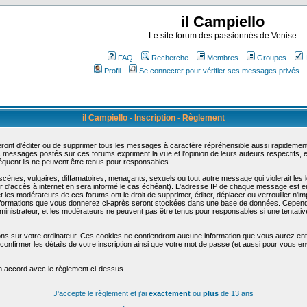
il Campiello
Le site forum des passionnés de Venise
FAQ
Recherche
Membres
Groupes
Profil
Se connecter pour vérifier ses messages privés
il Campiello - Inscription - Règlement
ont d'éditer ou de supprimer tous les messages à caractère répréhensible aussi rapidement q
messages postés sur ces forums expriment la vue et l'opinion de leurs auteurs respectifs,
uent ils ne peuvent être tenus pour responsables.
nes, vulgaires, diffamatoires, menaçants, sexuels ou tout autre message qui violerait les lo
d'accès à internet en sera informé le cas échéant). L'adresse IP de chaque message est enre
et les modérateurs de ces forums ont le droit de supprimer, éditer, déplacer ou verrouiller n'i
les informations que vous donnerez ci-après seront stockées dans une base de données. Cepend
nistrateur, et les modérateurs ne peuvent pas être tenus pour responsables si une tentative
ons sur votre ordinateur. Ces cookies ne contiendront aucune information que vous aurez entr
 de confirmer les détails de votre inscription ainsi que votre mot de passe (et aussi pour vo
en accord avec le règlement ci-dessus.
J'accepte le règlement et j'ai
exactement
ou
plus
de 13 ans