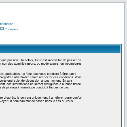
Inscription
Connexion
ue possible. Toutefois, il leur est impossible de passer en
 et non des administrateurs, ou modérateurs, ou webmestres
is applicables. Le faire peut vous conduire à être banni
gistrée afin d'aider à faire respecter ces conditions. Vous
mporte quel sujet de discussion à tout moment. En tant
ant, ces informations ne seront divulguées à aucune tierce
 de piratage informatique conduit à l'accès de ces
é ci-après, ils servent uniquement à améliorer votre confort
us envoyer un nouveau mot de passe dans le cas où vous