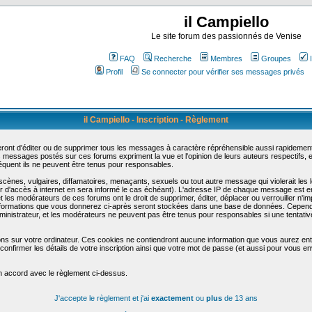
il Campiello
Le site forum des passionnés de Venise
FAQ
Recherche
Membres
Groupes
Profil
Se connecter pour vérifier ses messages privés
il Campiello - Inscription - Règlement
ont d'éditer ou de supprimer tous les messages à caractère répréhensible aussi rapidement q
messages postés sur ces forums expriment la vue et l'opinion de leurs auteurs respectifs,
uent ils ne peuvent être tenus pour responsables.
nes, vulgaires, diffamatoires, menaçants, sexuels ou tout autre message qui violerait les lo
d'accès à internet en sera informé le cas échéant). L'adresse IP de chaque message est enre
et les modérateurs de ces forums ont le droit de supprimer, éditer, déplacer ou verrouiller n'i
les informations que vous donnerez ci-après seront stockées dans une base de données. Cepend
nistrateur, et les modérateurs ne peuvent pas être tenus pour responsables si une tentative
ons sur votre ordinateur. Ces cookies ne contiendront aucune information que vous aurez entr
 de confirmer les détails de votre inscription ainsi que votre mot de passe (et aussi pour vo
en accord avec le règlement ci-dessus.
J'accepte le règlement et j'ai
exactement
ou
plus
de 13 ans