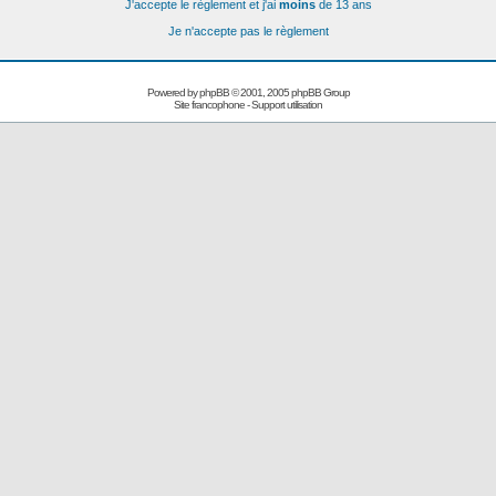
J'accepte le règlement et j'ai
moins
de 13 ans
Je n'accepte pas le règlement
Powered by
phpBB
© 2001, 2005 phpBB Group
Site francophone
-
Support utilisation