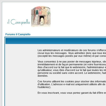
Forums il Campiello
Les administrateurs et modérateurs de ces forums s'efforcer
revue tous les messages. Vous admettez donc que tous les 
(excepté les messages postés par eux-même) et par conséq
Vous consentez à ne pas poster de messages injurieux, obscè
immédiatement et de façon permanente (et votre fournisseur 
êtes d'accord sur le fait que le webmestre, l'administrateur 
qu'utilisateur, vous êtes d'accord sur le fait que toutes 
personne ou société sans votre accord. Le webmestre, l'admi
données.
Ces forums utilisent les cookies pour stocker des informati
d'utilisation. L'adresse e-mail est uniquement utilisée afin
l'oublieriez).
En vous inscrivant, vous vous portez garant du fait d'être 