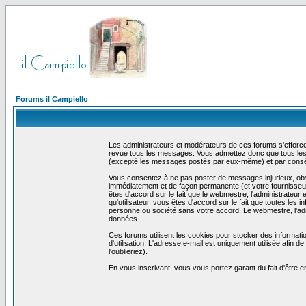
Forums il Campiello
Les administrateurs et modérateurs de ces forums s'efforcer
revue tous les messages. Vous admettez donc que tous les 
(excepté les messages postés par eux-même) et par conséq
Vous consentez à ne pas poster de messages injurieux, obscè
immédiatement et de façon permanente (et votre fournisseur 
êtes d'accord sur le fait que le webmestre, l'administrateur 
qu'utilisateur, vous êtes d'accord sur le fait que toutes 
personne ou société sans votre accord. Le webmestre, l'admi
données.
Ces forums utilisent les cookies pour stocker des informati
d'utilisation. L'adresse e-mail est uniquement utilisée afin
l'oublieriez).
En vous inscrivant, vous vous portez garant du fait d'être 