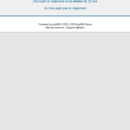
J'accepte le règlement et j'ai
moins
de 13 ans
Je n'accepte pas le règlement
Powered by
phpBB
© 2001, 2005 phpBB Group
Site francophone
-
Support utilisation