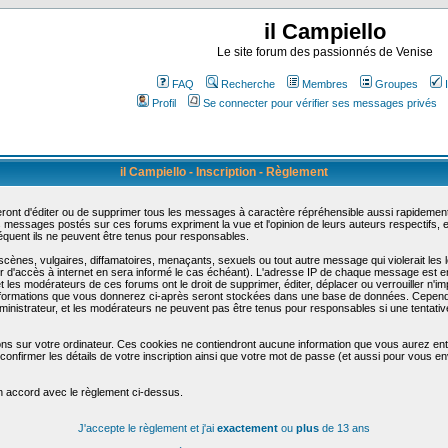
il Campiello
Le site forum des passionnés de Venise
FAQ
Recherche
Membres
Groupes
Profil
Se connecter pour vérifier ses messages privés
il Campiello - Inscription - Règlement
ont d'éditer ou de supprimer tous les messages à caractère répréhensible aussi rapidement q
messages postés sur ces forums expriment la vue et l'opinion de leurs auteurs respectifs,
uent ils ne peuvent être tenus pour responsables.
nes, vulgaires, diffamatoires, menaçants, sexuels ou tout autre message qui violerait les lo
d'accès à internet en sera informé le cas échéant). L'adresse IP de chaque message est enre
et les modérateurs de ces forums ont le droit de supprimer, éditer, déplacer ou verrouiller n'i
les informations que vous donnerez ci-après seront stockées dans une base de données. Cepend
nistrateur, et les modérateurs ne peuvent pas être tenus pour responsables si une tentative
ons sur votre ordinateur. Ces cookies ne contiendront aucune information que vous aurez entr
 de confirmer les détails de votre inscription ainsi que votre mot de passe (et aussi pour vo
en accord avec le règlement ci-dessus.
J'accepte le règlement et j'ai
exactement
ou
plus
de 13 ans