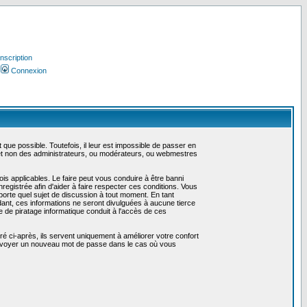
Inscription
Connexion
ue possible. Toutefois, il leur est impossible de passer en
 et non des administrateurs, ou modérateurs, ou webmestres
is applicables. Le faire peut vous conduire à être banni
gistrée afin d'aider à faire respecter ces conditions. Vous
mporte quel sujet de discussion à tout moment. En tant
ant, ces informations ne seront divulguées à aucune tierce
 de piratage informatique conduit à l'accès de ces
é ci-après, ils servent uniquement à améliorer votre confort
us envoyer un nouveau mot de passe dans le cas où vous