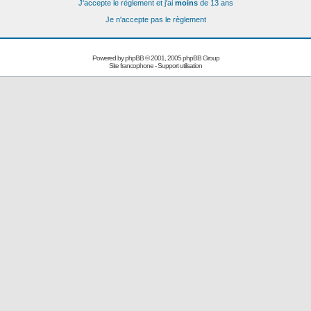
J'accepte le règlement et j'ai
moins
de 13 ans
Je n'accepte pas le règlement
Powered by
phpBB
© 2001, 2005 phpBB Group
Site francophone
-
Support utilisation