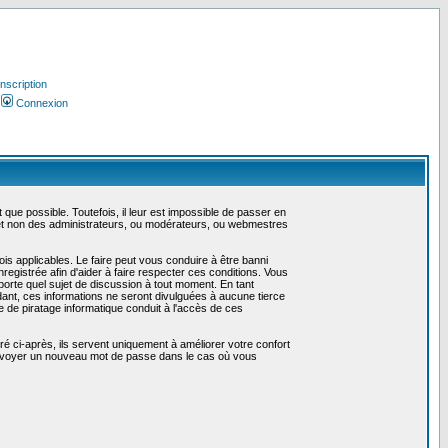
Inscription
Connexion
ue possible. Toutefois, il leur est impossible de passer en
 et non des administrateurs, ou modérateurs, ou webmestres
is applicables. Le faire peut vous conduire à être banni
gistrée afin d'aider à faire respecter ces conditions. Vous
mporte quel sujet de discussion à tout moment. En tant
ant, ces informations ne seront divulguées à aucune tierce
 de piratage informatique conduit à l'accès de ces
é ci-après, ils servent uniquement à améliorer votre confort
us envoyer un nouveau mot de passe dans le cas où vous