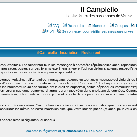
il Campiello
Le site forum des passionnés de Venise
FAQ
Recherche
Membres
Groupes
Profil
Se connecter pour vérifier ses messages privés
il Campiello - Inscription - Règlement
ont d'éditer ou de supprimer tous les messages à caractère répréhensible aussi rapidement q
messages postés sur ces forums expriment la vue et l'opinion de leurs auteurs respectifs,
uent ils ne peuvent être tenus pour responsables.
nes, vulgaires, diffamatoires, menaçants, sexuels ou tout autre message qui violerait les lo
d'accès à internet en sera informé le cas échéant). L'adresse IP de chaque message est enre
et les modérateurs de ces forums ont le droit de supprimer, éditer, déplacer ou verrouiller n'i
les informations que vous donnerez ci-après seront stockées dans une base de données. Cepend
nistrateur, et les modérateurs ne peuvent pas être tenus pour responsables si une tentative
ons sur votre ordinateur. Ces cookies ne contiendront aucune information que vous aurez entr
 de confirmer les détails de votre inscription ainsi que votre mot de passe (et aussi pour vo
en accord avec le règlement ci-dessus.
J'accepte le règlement et j'ai
exactement
ou
plus
de 13 ans