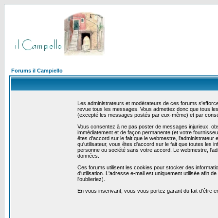
Forums il Campiello
Les administrateurs et modérateurs de ces forums s'efforcer
revue tous les messages. Vous admettez donc que tous les 
(excepté les messages postés par eux-même) et par conséq
Vous consentez à ne pas poster de messages injurieux, obscè
immédiatement et de façon permanente (et votre fournisseur 
êtes d'accord sur le fait que le webmestre, l'administrateur 
qu'utilisateur, vous êtes d'accord sur le fait que toutes 
personne ou société sans votre accord. Le webmestre, l'admi
données.
Ces forums utilisent les cookies pour stocker des informati
d'utilisation. L'adresse e-mail est uniquement utilisée afin
l'oublieriez).
En vous inscrivant, vous vous portez garant du fait d'être 