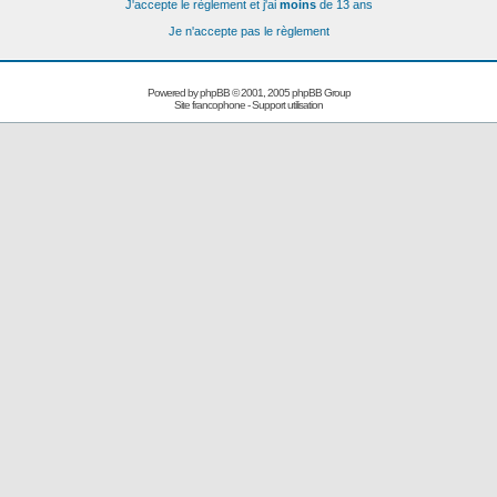
J'accepte le règlement et j'ai
moins
de 13 ans
Je n'accepte pas le règlement
Powered by
phpBB
© 2001, 2005 phpBB Group
Site francophone
-
Support utilisation