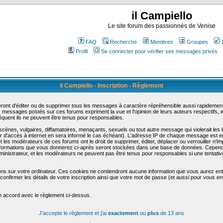
il Campiello
Le site forum des passionnés de Venise
FAQ
Recherche
Membres
Groupes
Profil
Se connecter pour vérifier ses messages privés
il Campiello - Inscription - Règlement
ont d'éditer ou de supprimer tous les messages à caractère répréhensible aussi rapidement q
messages postés sur ces forums expriment la vue et l'opinion de leurs auteurs respectifs,
uent ils ne peuvent être tenus pour responsables.
nes, vulgaires, diffamatoires, menaçants, sexuels ou tout autre message qui violerait les lo
d'accès à internet en sera informé le cas échéant). L'adresse IP de chaque message est enre
et les modérateurs de ces forums ont le droit de supprimer, éditer, déplacer ou verrouiller n'i
les informations que vous donnerez ci-après seront stockées dans une base de données. Cepend
nistrateur, et les modérateurs ne peuvent pas être tenus pour responsables si une tentative
ons sur votre ordinateur. Ces cookies ne contiendront aucune information que vous aurez entr
 de confirmer les détails de votre inscription ainsi que votre mot de passe (et aussi pour vo
en accord avec le règlement ci-dessus.
J'accepte le règlement et j'ai
exactement
ou
plus
de 13 ans