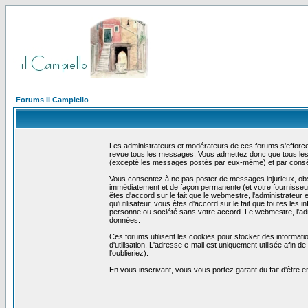
Forums il Campiello
Les administrateurs et modérateurs de ces forums s'efforcer
revue tous les messages. Vous admettez donc que tous les 
(excepté les messages postés par eux-même) et par conséq
Vous consentez à ne pas poster de messages injurieux, obscè
immédiatement et de façon permanente (et votre fournisseur 
êtes d'accord sur le fait que le webmestre, l'administrateur 
qu'utilisateur, vous êtes d'accord sur le fait que toutes 
personne ou société sans votre accord. Le webmestre, l'admi
données.
Ces forums utilisent les cookies pour stocker des informati
d'utilisation. L'adresse e-mail est uniquement utilisée afin
l'oublieriez).
En vous inscrivant, vous vous portez garant du fait d'être 