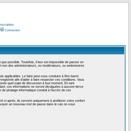
Inscription
Connexion
ue possible. Toutefois, il leur est impossible de passer en
 et non des administrateurs, ou modérateurs, ou webmestres
is applicables. Le faire peut vous conduire à être banni
gistrée afin d'aider à faire respecter ces conditions. Vous
mporte quel sujet de discussion à tout moment. En tant
ant, ces informations ne seront divulguées à aucune tierce
 de piratage informatique conduit à l'accès de ces
é ci-après, ils servent uniquement à améliorer votre confort
us envoyer un nouveau mot de passe dans le cas où vous