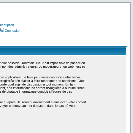
Inscription
Connexion
ue possible. Toutefois, il leur est impossible de passer en
 et non des administrateurs, ou modérateurs, ou webmestres
is applicables. Le faire peut vous conduire à être banni
gistrée afin d'aider à faire respecter ces conditions. Vous
mporte quel sujet de discussion à tout moment. En tant
ant, ces informations ne seront divulguées à aucune tierce
 de piratage informatique conduit à l'accès de ces
é ci-après, ils servent uniquement à améliorer votre confort
us envoyer un nouveau mot de passe dans le cas où vous