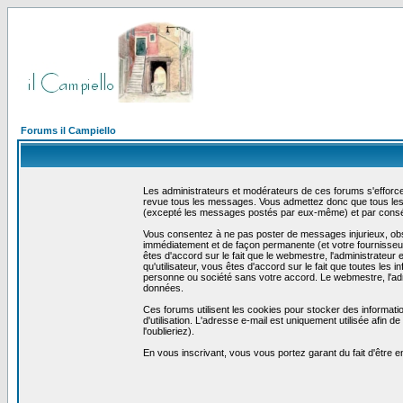
Forums il Campiello
Les administrateurs et modérateurs de ces forums s'efforcer
revue tous les messages. Vous admettez donc que tous les 
(excepté les messages postés par eux-même) et par conséq
Vous consentez à ne pas poster de messages injurieux, obscè
immédiatement et de façon permanente (et votre fournisseur 
êtes d'accord sur le fait que le webmestre, l'administrateur 
qu'utilisateur, vous êtes d'accord sur le fait que toutes 
personne ou société sans votre accord. Le webmestre, l'admi
données.
Ces forums utilisent les cookies pour stocker des informati
d'utilisation. L'adresse e-mail est uniquement utilisée afin
l'oublieriez).
En vous inscrivant, vous vous portez garant du fait d'être 