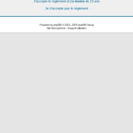
J'accepte le règlement et j'ai
moins
de 13 ans
Je n'accepte pas le règlement
Powered by
phpBB
© 2001, 2005 phpBB Group
Site francophone
-
Support utilisation