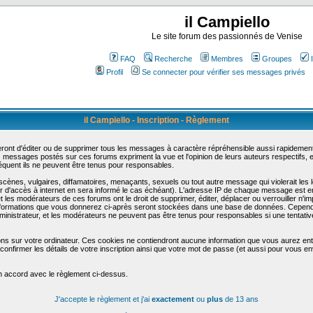
il Campiello
Le site forum des passionnés de Venise
FAQ
Recherche
Membres
Groupes
Profil
Se connecter pour vérifier ses messages privés
il Campiello - Inscription - Règlement
ont d'éditer ou de supprimer tous les messages à caractère répréhensible aussi rapidement q
messages postés sur ces forums expriment la vue et l'opinion de leurs auteurs respectifs,
uent ils ne peuvent être tenus pour responsables.
nes, vulgaires, diffamatoires, menaçants, sexuels ou tout autre message qui violerait les lo
d'accès à internet en sera informé le cas échéant). L'adresse IP de chaque message est enre
et les modérateurs de ces forums ont le droit de supprimer, éditer, déplacer ou verrouiller n'i
les informations que vous donnerez ci-après seront stockées dans une base de données. Cepend
nistrateur, et les modérateurs ne peuvent pas être tenus pour responsables si une tentative
ons sur votre ordinateur. Ces cookies ne contiendront aucune information que vous aurez entr
 de confirmer les détails de votre inscription ainsi que votre mot de passe (et aussi pour vo
en accord avec le règlement ci-dessus.
J'accepte le règlement et j'ai
exactement
ou
plus
de 13 ans