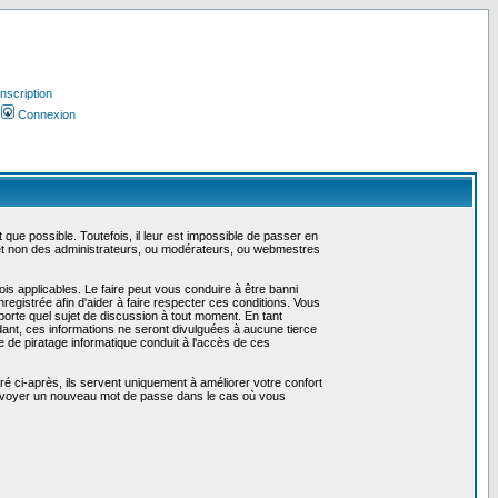
Inscription
Connexion
ue possible. Toutefois, il leur est impossible de passer en
 et non des administrateurs, ou modérateurs, ou webmestres
is applicables. Le faire peut vous conduire à être banni
gistrée afin d'aider à faire respecter ces conditions. Vous
mporte quel sujet de discussion à tout moment. En tant
ant, ces informations ne seront divulguées à aucune tierce
 de piratage informatique conduit à l'accès de ces
é ci-après, ils servent uniquement à améliorer votre confort
us envoyer un nouveau mot de passe dans le cas où vous