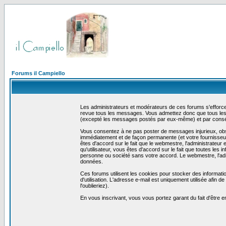
Forums il Campiello
Les administrateurs et modérateurs de ces forums s'efforcer
revue tous les messages. Vous admettez donc que tous les 
(excepté les messages postés par eux-même) et par conséq
Vous consentez à ne pas poster de messages injurieux, obscè
immédiatement et de façon permanente (et votre fournisseur 
êtes d'accord sur le fait que le webmestre, l'administrateur 
qu'utilisateur, vous êtes d'accord sur le fait que toutes 
personne ou société sans votre accord. Le webmestre, l'admi
données.
Ces forums utilisent les cookies pour stocker des informati
d'utilisation. L'adresse e-mail est uniquement utilisée afin
l'oublieriez).
En vous inscrivant, vous vous portez garant du fait d'être 