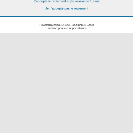
J'accepte le règlement et j'ai
moins
de 13 ans
Je n'accepte pas le règlement
Powered by
phpBB
© 2001, 2005 phpBB Group
Site francophone
-
Support utilisation