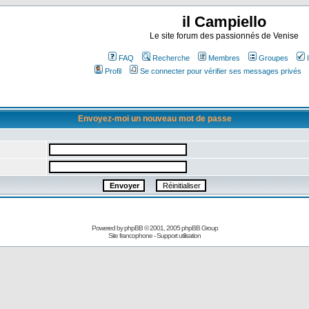
il Campiello
Le site forum des passionnés de Venise
FAQ
Recherche
Membres
Groupes
Profil
Se connecter pour vérifier ses messages privés
Envoyez-moi un nouveau mot de passe
Powered by
phpBB
© 2001, 2005 phpBB Group
Site francophone
-
Support utilisation