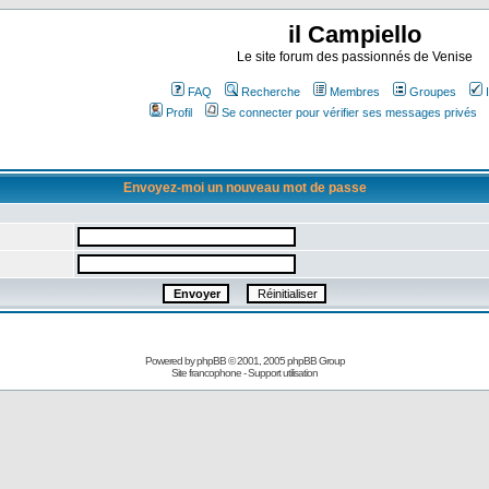
il Campiello
Le site forum des passionnés de Venise
FAQ
Recherche
Membres
Groupes
Profil
Se connecter pour vérifier ses messages privés
Envoyez-moi un nouveau mot de passe
Powered by
phpBB
© 2001, 2005 phpBB Group
Site francophone
-
Support utilisation