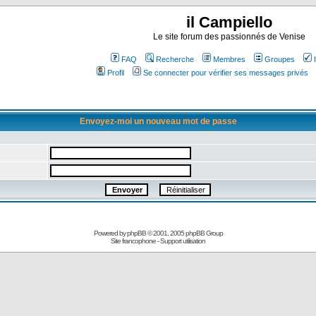
il Campiello
Le site forum des passionnés de Venise
FAQ
Recherche
Membres
Groupes
Profil
Se connecter pour vérifier ses messages privés
Envoyez-moi un nouveau mot de passe
Powered by
phpBB
© 2001, 2005 phpBB Group
Site francophone
-
Support utilisation