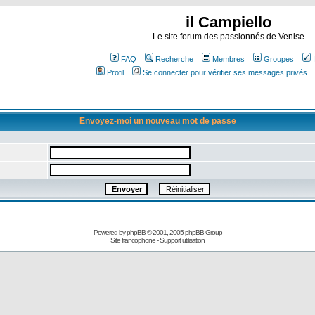
il Campiello
Le site forum des passionnés de Venise
FAQ
Recherche
Membres
Groupes
Profil
Se connecter pour vérifier ses messages privés
Envoyez-moi un nouveau mot de passe
Powered by
phpBB
© 2001, 2005 phpBB Group
Site francophone
-
Support utilisation